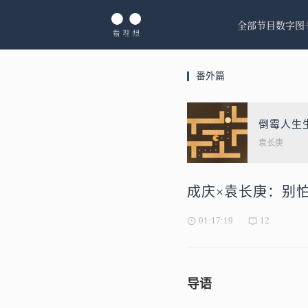
全部节目
数字图
番外篇
倒霉人生
袁长庚
成庆×袁长庚：别
01:17:19
12
导语