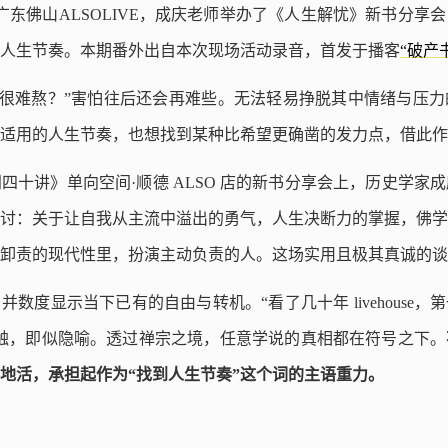
日在广东佛山ALSOLIVE，成庆老师举办了《人生解忧》新书分
人生节奏。本期番外出自本次现场活动录音，首发于播客
“破产
30岁很难熬？”害怕往后还会再难些。无法轻易挣脱其中情绪与压
适用的人生节奏，也想找到某种比希望更确凿的发力点，借此作
四十讲》单向空间·顺德 ALSO 店的新书分享会上，历史学家
讨：关于让自我从主流中溢出的勇气，人生决断力的掌握，佛学
卸责的现代性里，扮演主动负责的人。这场实用且极其真诚的谈
数度显示当下已有的自由与转机。“看了几十年 livehouse
触，即似隐喻。透过禅宗之境，任意学说的真相都在符号之下。
地活，承担起作为“找到人生节奏”这个词的主语重力。