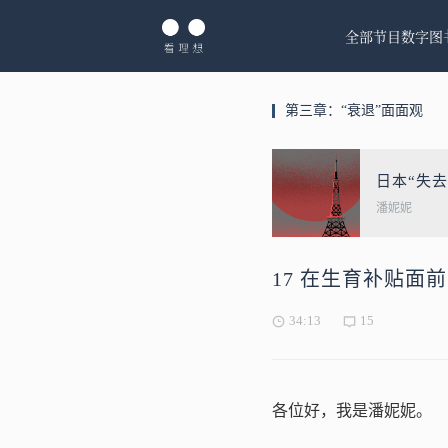
全部节目
数字图
第三章：“衰退”面面观
日本“失
潘妮妮
17 在生育补贴面
34:13
15
各位好，我是潘妮妮。