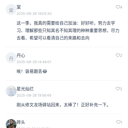
棠
4
棠
2025-08-28 19:05:30
这一季，我真的需要给自己加油：好好听，努力去学
习、理解那些只知其名不知其理的种种重要思想，尽力
去看、希望可以看清自己的来路和去向
丹心
2
丹
2025-08-29 14:46:01
唉！容易跟丢😂
星光灿烂
2
2025-08-28 19:56:49
刚从修文龙场驿站回来，太棒了！正好补充一下。
砖头
1