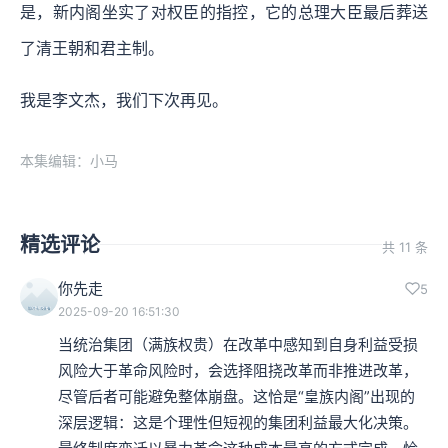
是，新内阁坐实了对权臣的指控，它的总理大臣最后葬送
了清王朝和君主制。
我是李文杰，我们下次再见。
本集编辑：小马
精选评论
共 11 条
你先走
5
2025-09-20 16:51:30
当统治集团（满族权贵）在改革中感知到自身利益受损
风险大于革命风险时，会选择阻挠改革而非推进改革，
尽管后者可能避免整体崩盘。这恰是“皇族内阁”出现的
深层逻辑：这是个理性但短视的集团利益最大化决策。