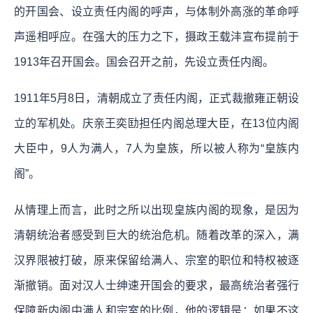
的开国会、设立责任内阁的呼声，与体制外高涨的革命呼
声遥相呼应。在强大的压力之下，摄政王载沣宣布提前于
1913年召开国会。国会召开之前，先设立责任内阁。
1911年5月8日，清朝成立了责任内阁，正式裁撤雍正朝设
立的军机处。庆亲王奕劻担任内阁总理大臣，在13位内阁
大臣中，9人为满人，7人为皇族，所以被人称为“皇族内
阁”。
从情理上而言，此时之所以出现皇族内阁的现象，是因为
清朝统治者感受到巨大的统治危机。随着改革的深入，满
汉界限被打破，原来保留给满人、宗室的职位和特权被逐
渐撤销。面对汉人士绅速开国会的要求，最高统治者强行
保障新内阁中满人和宗室的比例，他的逻辑是：如果不这