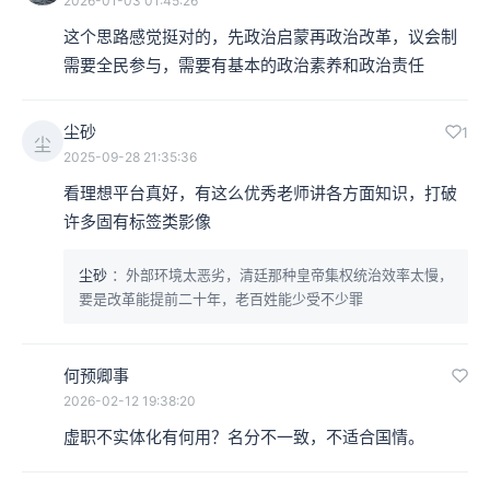
2026-01-03 01:45:26
这个思路感觉挺对的，先政治启蒙再政治改革，议会制
需要全民参与，需要有基本的政治素养和政治责任
尘砂
1
尘
2025-09-28 21:35:36
看理想平台真好，有这么优秀老师讲各方面知识，打破
许多固有标签类影像
尘砂
：外部环境太恶劣，清廷那种皇帝集权统治效率太慢，
要是改革能提前二十年，老百姓能少受不少罪
何预卿事
2026-02-12 19:38:20
虚职不实体化有何用？名分不一致，不适合国情。