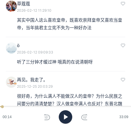
草蔻蔻
2026-02-12 11:29:10
其实中国人这么喜欢皇帝，既喜欢崇拜皇帝又喜欢当皇
帝，当年搞君主立宪不失为一种好办法
ö
2026-02-12 09:09:33
听了三分钟才缓过神 哦真的在说清朝呀
再见。我走了。
2025-12-25 20:03:29
很好奇，为什么满人不能做汉人的皇帝？为什么民族之
间要分的清清楚楚？汉人做皇帝满人也反对？东晋北魏
辽金也如此？
00:15
33:09
吴三生
：异族啊，就像和族真的来统治我们了，你愿不愿