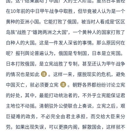
国，这个结果震动了中国广大的士人阶层。虽然日本曾经
在10年前的中日甲午战争中取胜，但毕竟被人认为是一个
黄种的亚洲小国。它能打败了俄国，被当时人看成是“区区
岛族”战胜了“雄跨两洲之大国”，一个黄种人的国家打败了
白种人的大国。这是一件发人深省的事情。那么原因何在
呢？报刊舆论普遍认为，俄国是专制国，日本是立宪国。
日本打败俄国，是立宪战胜了专制，甚至还认为甲午战争
的情况也是如此
。这样一来，摆脱现实的危机，避免
中国灭亡，就必须要立宪
。朝野各界都纷纷讨论立宪
的好处，其中，最能打动统治者的，不外乎立宪能保证君
主地位不动摇。清朝驻外公使联合上奏说，立宪之后，艰
巨疑难的政务，不必完全由君主承担，而交给大臣来分
劳。如果出现失误，可以更换内阁，解散国会，这样就不