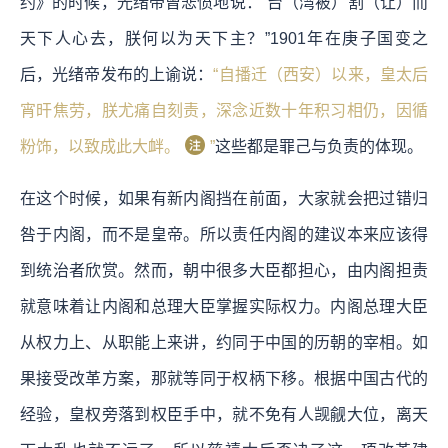
约》的时候，光绪帝曾悲愤地说：“台（湾被）割（让）而
天下人心去，朕何以为天下主？”1901年在庚子国变之
后，光绪帝发布的上谕说：
“自播迁（西安）以来，皇太后
宵旰焦劳，朕尤痛自刻责，深念近数十年积习相仍，因循
粉饰，以致成此大衅。
”
这些都是罪己与负责的体现。
在这个时候，如果有新内阁挡在前面，大家就会把过错归
咎于内阁，而不是皇帝。所以责任内阁的建议本来应该得
到统治者欣赏。然而，朝中很多大臣都担心，由内阁担责
就意味着让内阁和总理大臣掌握实际权力。内阁总理大臣
从权力上、从职能上来讲，约同于中国的历朝的宰相。如
果接受改革方案，那就等同于权柄下移。根据中国古代的
经验，皇权旁落到权臣手中，就不免有人觊觎大位，离天