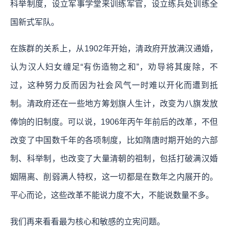
科举制度，设立军事学堂来训练军官，设立练兵处训练全
国新式军队。
在族群的关系上，从1902年开始，清政府开放满汉通婚，
认为汉人妇女缠足“有伤造物之和”，劝导将其废除，不
过，这种努力反而因为社会风气一时难以开化而遭到抵
制。清政府还在一些地方筹划旗人生计，改变为八旗发放
俸饷的旧制度。可以说，1906年丙午年前后的改革，不但
改变了中国数千年的各项制度，比如隋唐时期开始的六部
制、科举制，也改变了大量清朝的祖制，包括打破满汉婚
姻隔离、削弱满人特权，这一切都是在数年之内展开的。
平心而论，这些改革不能说力度不大，不能说数量不多。
我们再来看看最为核心和敏感的立宪问题。