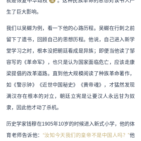
就是恢复中华政权
。这种民族革命的思想对读书人产
生了巨大影响。
我们以吴樾为例，看一下他的心路历程。吴樾在行刺之前
留下了遗书，回顾自己的思想历程。他说，自己进入新学
堂学习之时，根本没把朝廷看成是异族；即便当他读了邹
容写的《革命军》，也只是认为国家面临危亡，应该走康
梁提倡的改革道路。直到他大规模阅读了种族革命著作，
如《警示钟》《近世中国秘史》《黄帝魂》，才猛然发现
满汉存在根本的对立，朝廷立宪是让要汉人永远甘为奴
隶，因此他才动了杀机。
历史学家钱穆在1905年10岁的时候进入新式小学，他的体
育老师告诉他：
“汝知今天我们的皇帝不是中国人吗？”
他