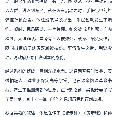
此时的火车站非常拥挤，有一人自称随从，拎着手提包混
入人群，进入到车厢。就在火车启动之时，手提包中的炸
弹撞针被触发。他还没来得及抛出，手提包就发生了爆
炸。顿时，现场骚动，一片狼藉。刺客被当场炸死，血肉
模糊，无法辨认。车旁有三人被炸死，载泽、绍英受伤，
随同出使的伍廷芳双耳被振伤。事情发生之后，朝野震
动，清政府开始侦查刺客的身份。
经过系列的侦破，真相浮出水面。这名刺客名叫吴樾，安
徽桐城人，肄业于保定高等学堂。他在课余阅读革命书
报，产生了推翻清朝的思想。在行刺之前，吴樾给妻子写
了两封信，其中有一篇自述他的思想历程和行刺动机。
根据吴樾的叙述，他是在读了《警示钟》《黄帝魂》和孙