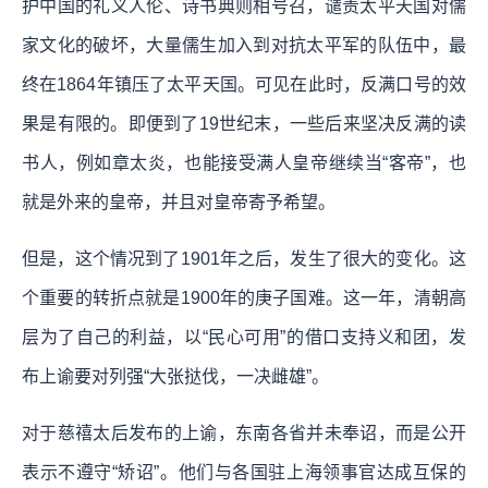
护中国的礼义人伦、诗书典则相号召，谴责太平天国对儒
家文化的破坏，大量儒生加入到对抗太平军的队伍中，最
终在1864年镇压了太平天国。可见在此时，反满口号的效
果是有限的。即便到了19世纪末，一些后来坚决反满的读
书人，例如章太炎，也能接受满人皇帝继续当“客帝”，也
就是外来的皇帝，并且对皇帝寄予希望。
但是，这个情况到了1901年之后，发生了很大的变化。这
个重要的转折点就是1900年的庚子国难。这一年，清朝高
层为了自己的利益，以“民心可用”的借口支持义和团，发
布上谕要对列强“大张挞伐，一决雌雄”。
对于慈禧太后发布的上谕，东南各省并未奉诏，而是公开
表示不遵守“矫诏”。他们与各国驻上海领事官达成互保的