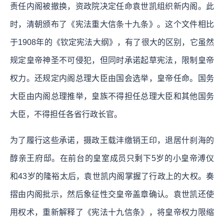
责任内阁被撤换，资政院决定任命袁世凯组织新内阁。此
时，清朝颁布了《宪法重大信条十九条》。这个文件相比
于1908年的《钦定宪法大纲》，有了很大的区别，它虽然
规定皇帝神圣不可侵犯，但同时承诺起草宪法，限制皇帝
权力。还规定内阁总理大臣由国会选举，皇帝任命。国务
大臣由内阁总理推举，皇族不得担任总理大臣和其他国务
大臣，不得担任各省行政长官。
为了履行这些承诺，摄政王载沣缴销王印，退居什刹海的
醇亲王府邸。在前台的皇室成员只剩下5岁的小皇帝溥仪
和43岁的隆裕太后，袁世凯内阁掌握了行政上的大权。奏
摺由内阁批示，然后象征性交皇帝盖章确认。袁世凯还使
用权术，重新解释了《宪法十九信条》，将皇帝权力限缩