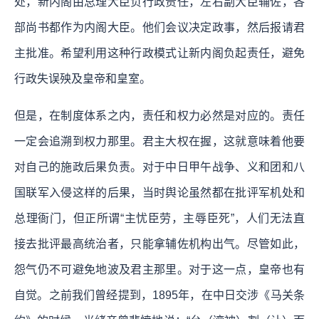
处，新内阁由总理大臣负行政责任，左右副大臣辅佐，各
部尚书都作为内阁大臣。他们会议决定政事，然后报请君
主批准。希望利用这种行政模式让新内阁负起责任，避免
行政失误殃及皇帝和皇室。
但是，在制度体系之内，责任和权力必然是对应的。责任
一定会追溯到权力那里。君主大权在握，这就意味着他要
对自己的施政后果负责。对于中日甲午战争、义和团和八
国联军入侵这样的后果，当时舆论虽然都在批评军机处和
总理衙门，但正所谓“主忧臣劳，主辱臣死”，人们无法直
接去批评最高统治者，只能拿辅佐机构出气。尽管如此，
怨气仍不可避免地波及君主那里。对于这一点，皇帝也有
自觉。之前我们曾经提到，1895年，在中日交涉《马关条