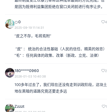
最终制度变迁以暴力革命这种成本最高的方式完成，恰
是因为既得利益集团拒绝在窗口关闭前进行有序让步。
🍊0
4
2025-09-19 11:14:31
“皮之不存，毛将焉附”

 “皮” ： 统治的合法性基础（人民的信任、精英的效忠）

“毛” ：任何具体的政策、改革（新政、立宪、法律）
180****0960
2
2026-01-03 10:40:38
100多年过去了，我们现在还没有走到训政阶段，这块土
地在黑暗的道路究竟还要走多远
Zzzzt
1