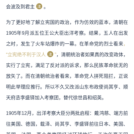
会波及到君主
。
为了更好地了解立宪国的政治，作为仿效的蓝本，清朝在
1905年9月派五位王公大臣出洋考察。结果，五人在出发
之时，发生了火车站爆炸的一幕。在革命党的烈士看来
，
“立宪绝不利于汉人
”
，清朝统治者如果真的改变政体，
实行了立宪，满足了反对派的诉求，那么民族革命就无的
放矢了。而在清朝统治者看来，革命党人拼死阻拦，正说
明此举理应推行。所以不久又改派山东布政使尚其亨、顺
天府丞李盛铎加入考察团，替代徐世昌和绍英。
1905年12月，出洋考察大臣分两批启程：戴鸿慈、端方前
往美国、德国，载泽、尚其亨、李盛铎前往日本、美国、