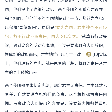
英国、法国。两个考察团经过环球旅行，于次年夏天回
国，他们提出了详细的政见。两个使团的观感和建议并不
完全相同，但他们不约而同地提到了一点，都认为立宪可
以保障“皇位永固”，原因是
“立宪之国，君主神圣不可侵
犯，故于行政不负责任，由大臣代负之。”
就算有行政失
误，遇到议会的反对和弹劾，不过是要求政府大臣辞职，
换成新的政府而已，君主地位可以万世不改。
[10]实际
上，他们理解的立宪，就是甩责的手段，将政治责任从君
主的身上转嫁出去。
两个使团都主张制定宪法，规定君主无责任。君主既然无
责任，自然要设立机构代他负责，这个机构称为责任内
阁。考察政治大臣提出的方案是，设立新内阁归并军机