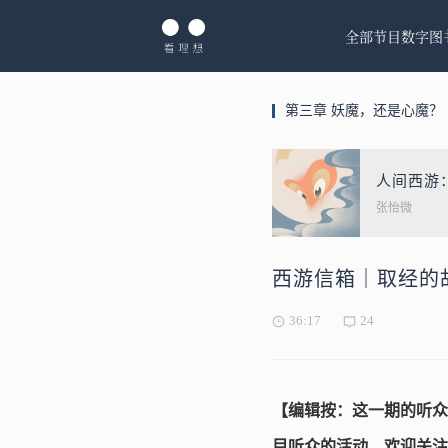
全部节目
数字图
第三章 妖魔，还是心魔？
人间西游
张怡微
西游信箱｜取经的
36:17
24
【编辑按：这一期的听众
目听众的活动，欢迎关注