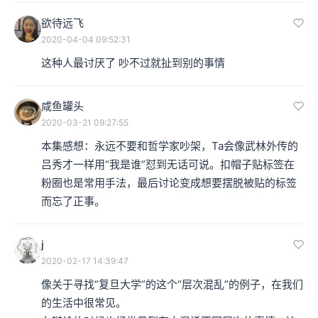
欲待远飞
2020-04-04 09:52:31
这种人最讨厌了 吵不过就扯到别的事情
咸鱼罐头
2020-03-21 09:27:55
本集感想：永远不要和哲学家吵架，Ta会像武林外传的
吕秀才一样用“我是谁”怼到无话可说。扣帽子贴标签在
粉圈也是常用手法，最后讨论变成想要摆脱被贴的标签
而忘了正事。
j
2020-02-17 14:39:47
像关于寻找“复旦大学”的这个“层次混乱”的例子，在我们
的生活中很常见。
