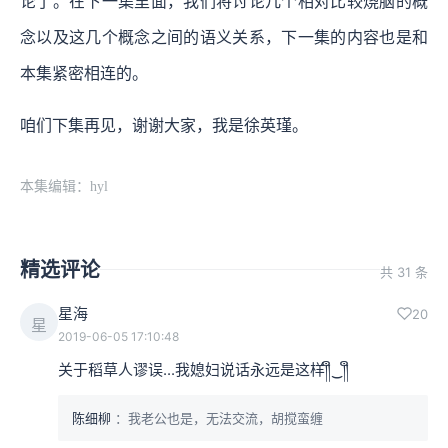
论了。在下一集里面，我们将讨论几个相对比较烧脑的概
念以及这几个概念之间的语义关系，下一集的内容也是和
本集紧密相连的。
咱们下集再见，谢谢大家，我是徐英瑾。
本集编辑：hyl
精选评论
共 31 条
星海
20
星
2019-06-05 17:10:48
关于稻草人谬误...我媳妇说话永远是这样༎ຶ‿༎ຶ
陈细柳
：我老公也是，无法交流，胡搅蛮缠