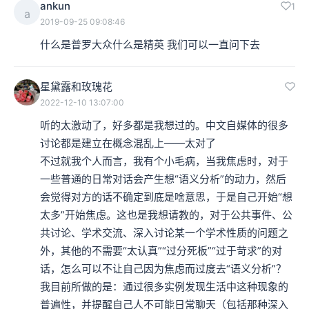
ankun
1
a
2019-09-25 09:08:46
什么是普罗大众什么是精英 我们可以一直问下去
星黛露和玫瑰花
2022-12-10 13:07:00
听的太激动了，好多都是我想过的。中文自媒体的很多
讨论都是建立在概念混乱上——太对了

不过就我个人而言，我有个小毛病，当我焦虑时，对于
一些普通的日常对话会产生想“语义分析”的动力，然后
会觉得对方的话不确定到底是啥意思，于是自己开始“想
太多”开始焦虑。这也是我想请教的，对于公共事件、公
共讨论、学术交流、深入讨论某一个学术性质的问题之
外，其他的不需要“太认真”“过分死板”“过于苛求”的对
话，怎么可以不让自己因为焦虑而过度去“语义分析”？

我目前所做的是：通过很多实例发现生活中这种现象的
普遍性，并提醒自己人不可能日常聊天（包括那种深入