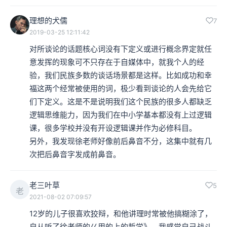
理想的犬儒
7
2019-03-25 12:11:42
对所谈论的话题核心词没有下定义或进行概念界定就任
意发挥的现象可不只存在于自媒体中，就我个人的经
验，我们民族多数的谈话场景都是这样。比如成功和幸
福这两个经常被使用的词，极少看到谈论的人会先给它
们下定义。这是不是说明我们这个民族的很多人都缺乏
逻辑思维能力，因为我们在中小学基本都没有上过逻辑
课，很多学校并没有开设逻辑课并作为必修科目。

另外，我发现徐老师好像前后鼻音不分，这集中就有几
次把后鼻音字发成前鼻音。
老三叶草
5
老
2021-08-02 07:09:57
12岁的儿子很喜欢狡辩，和他讲理时常被他搞糊涂了，
自从听了徐老师的巜用的上的哲学》，我感觉自己战斗