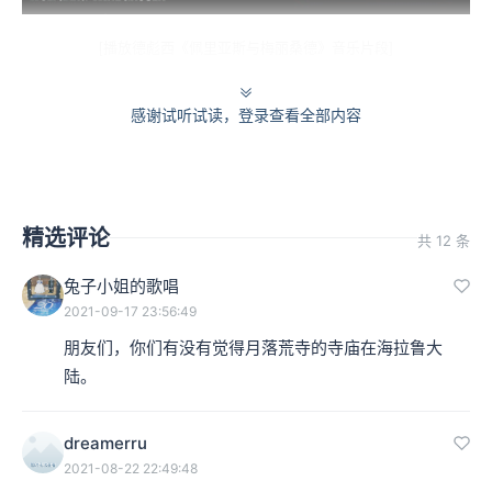
[播放德彪西《佩里亚斯与梅丽桑德》音乐片段]
在今天的节目中，我不只将介绍德彪西从1902年到他过世
感谢试听试读，登录查看全部内容
的1918年之间的作品，我也将借由演奏者的观点，由他们
的实物经验，来诠释并理解德彪西的音乐。
就作品而言，我认为这段时期又可以分成两段。1902年至
精选评论
共 12 条
1914年，这段期间德彪西的作品越来越抽象，越来越精
兔子小姐的歌唱
2021-09-17 23:56:49
深，而1914年至1918年，由于他自己身体的状况，再加上
朋友们，你们有没有觉得月落荒寺的寺庙在海拉鲁大
第一次世界大战的爆发，他的作品又展现出新的方向。
陆。
首先要介绍的是他写于1903年至1905年，也是他最著名的
dreamerru
作品之一，三首交响素描《大海》。在上集节目中，我谈
2021-08-22 22:49:48
到的德彪西在《牧神午后》以及《夜曲》中的种种优点，