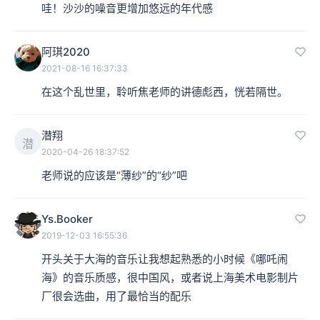
哇！沙沙的噪音更增加悠远的年代感
在《海》中我们也完全可以见得到。而借由这部作品，我
要点出德彪西创作的两大特色。
阿琪2020
2021-08-16 16:37:33
第一，他不喜欢受限制，更不喜欢跟随传统。总之，他就
在这个乱世里，聆听焦老师的讲德彪西，恍若隔世。
是要创新，要写别人没有写过的东西。《大海》之所以加
潜翔
上交响素描的副标题，很可能就是因为德彪西不希望别人
潜
2020-04-26 18:37:52
把它当成是交响曲，或者是交响诗。他不要写这种别人已
老师说的应该是“薄纱”的“纱”吧
经写过的形式。
Ys.Booker
2019-12-03 16:55:36
开头关于大海的音乐让我想起熟悉的小时候《哪吒闹
海》的音乐质感，很中国风，或者说上海美术电影制片
厂很会选曲，用了最恰当的配乐