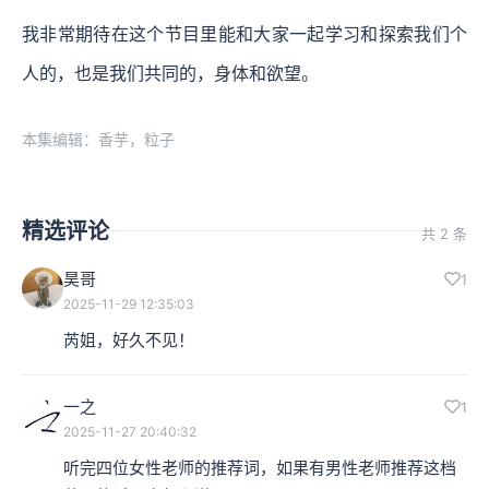
我非常期待在这个节目里能和大家一起学习和探索我们个
人的，也是我们共同的，身体和欲望。
本集编辑：香芋，粒子
精选评论
共 2 条
昊哥
1
2025-11-29 12:35:03
芮姐，好久不见！
一之
1
2025-11-27 20:40:32
听完四位女性老师的推荐词，如果有男性老师推荐这档