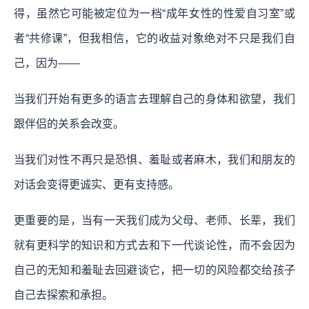
得，虽然它可能被定位为一档“成年女性的性爱自习室”或
者“共修课”，但我相信，它的收益对象绝对不只是我们自
己，因为——
当我们开始有更多的语言去理解自己的身体和欲望，我们
跟伴侣的关系会改变。
当我们对性不再只是恐惧、羞耻或者麻木，我们和朋友的
对话会变得更诚实、更有支持感。
更重要的是，当有一天我们成为父母、老师、长辈，我们
就有更科学的知识和方式去和下一代谈论性，而不会因为
自己的无知和羞耻去回避谈它，把一切的风险都交给孩子
自己去探索和承担。