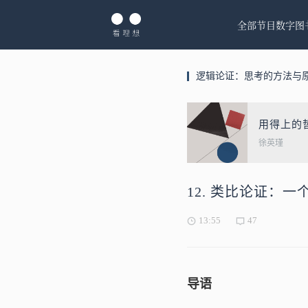
全部节目
数字图
逻辑论证：思考的方法与
用得上的
徐英瑾
12. 类比论证：
13:55
47
导语