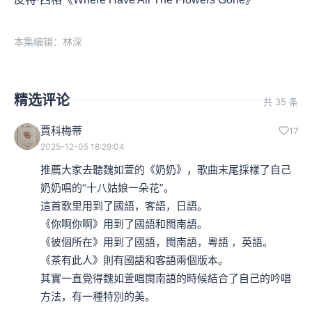
本集编辑：林深
精选评论
共 35 条
賈科梅蒂
17
2025-12-05 18:29:04
推薦大家去聽魏如萱的《奶奶》，歌曲末尾採樣了自己
奶奶唱的“十八姑娘一朵花”。

這首歌里用到了國語，客語，日語。

《你啊你啊》用到了國語和閩南語。

《彼個所在》用到了國語，閩南語，粵語 ，英語。

《茶有此人》則有國語和客語兩個版本。

其實一直覺得魏如萱唱閩南語的時候結合了自己的吟唱
方法，有一種特別的美。