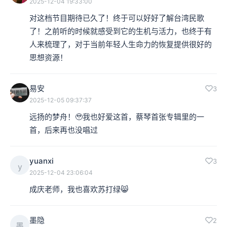
2025-12-04 19:33:00
对这档节目期待已久了！终于可以好好了解台湾民歌
了！之前听的时候就感受到它的生机与活力，也终于有
人来梳理了，对于当前年轻人生命力的恢复提供很好的
思想资源！
易安
3
2025-12-05 09:37:37
远扬的梦舟！🥹我也好爱这首，蔡琴首张专辑里的一
首，后来再也没唱过
yuanxi
3
y
2025-12-04 23:06:04
成庆老师，我也喜欢苏打绿😸
墨隐
2
墨