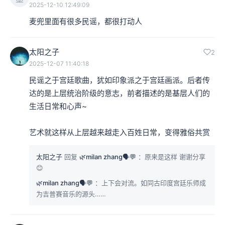
2025-12-10 12:49:09
麦兜里面有很多民谣，都很打动人
太阳之子
2
2025-12-07 11:40:18
民谣之于宫廷歌曲，犹如印象派之于宫廷画派。后者传
达的是上层统治阶级的意志，前者描述的是基层人们的
生活日常和心声~

艺术就这样从上层越来越走入百姓日常，变得雅俗共赏
太阳之子
回复
🌿milan zhang🗣💬
：原来是这样 谢谢分享
😊
🌿milan zhang🗣💬
：上下会对流。如同古印度宫廷乐师成
为吉普赛音乐的源头……