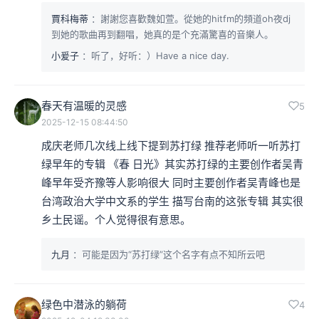
賈科梅蒂
：謝謝您喜歡魏如萱。從她的hitfm的頻道oh夜dj
到她的歌曲再到翻唱，她真的是个充滿驚喜的音樂人。
小爰子
：听了，好听：）Have a nice day.
春天有温暖的灵感
5
2025-12-15 08:44:50
成庆老师几次线上线下提到苏打绿 推荐老师听一听苏打
绿早年的专辑 《春 日光》其实苏打绿的主要创作者吴青
峰早年受齐豫等人影响很大 同时主要创作者吴青峰也是
台湾政治大学中文系的学生 描写台南的这张专辑 其实很
乡土民谣。个人觉得很有意思。
九月
：可能是因为“苏打绿”这个名字有点不知所云吧
绿色中潜泳的躺荷
4