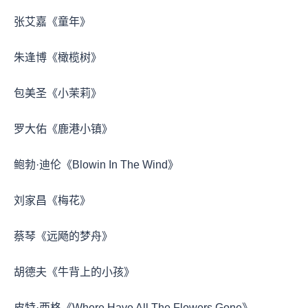
张艾嘉《童年》
朱逢博《橄榄树》
包美圣《小茉莉》
罗大佑《鹿港小镇》
鲍勃·迪伦《Blowin In The Wind》
刘家昌《梅花》
蔡琴《远飏的梦舟》
胡德夫《牛背上的小孩》
皮特·西格《Where Have All The Flowers Gone》