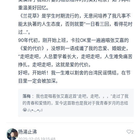
重温美好回忆。

《兰花草》是学生时期流行的，无意间培养了我凡事不
能太执著的人生态度，否则就要“一日看三回，看得花时
过…”。

90年代初，刚开始上班，卡拉OK里一遍遍唱张艾嘉的
《爱的代价》，没想到一语成谶了我的恋爱、婚姻史，
“走吧走吧，人总要学着长大，走吧走吧，人生难免痛苦
挣扎，走吧走吧，这就是爱的代价。

好吧，开始听！我一生难以割舍的台湾民谣情结，在节
目里一定会被加深。
落梅
：我也是唱着张艾嘉这首“走吧，走吧，，，”走过了我
的青春和爱情的，至今这首歌也是我对于我青春岁月的总结
😭♫₍•◡•₎♫
扬湯止沸
2
2025-12-05 19:15:48