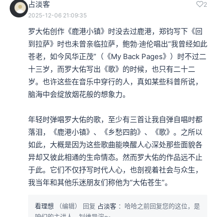
占淡客
2
2025-12-06 21:09:35
罗大佑创作《鹿港小镇》时没去过鹿港，郑钧写下《回
到拉萨》时也未曾亲临拉萨，鲍勃·迪伦唱出“我曾经如此
苍老，如今风华正茂”（《My Back Pages》）时不过二
十三岁，而罗大佑写出《歌》的时候，也只有二十二
岁。也许这些在音乐中穿行的人，真如某些科普所说，
脑海中会绽放烟花般的想象力。

年轻时弹唱罗大佑的歌，至少有三首让我自弹自唱时都
落泪，《鹿港小镇》、《乡愁四韵》、《歌》。之所以
如此，大概是因为这些歌曲能唤醒人心深处那些面貌各
异却又彼此相通的生命情态。然而罗大佑的作品远不止
于此。它们不仅抒写时代人心，也剖视着社会与众生，
我当年和其他乐迷朋友们称他为“大佑苍生”。
看理想
（编辑）
回复
占淡客
：哈哈之前回复您的这位，是
咱们的主讲人，钊维导演～