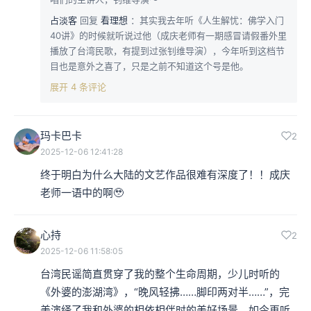
占淡客
回复
看理想
：其实我去年听《人生解忧：佛学入门
40讲》的时候就听说过他（成庆老师有一期感冒请假番外里
播放了台湾民歌，有提到过张钊维导演），今年听到这档节
目也是意外之喜了，只是之前不知道这个号是他。
展开 4 条评论
玛卡巴卡
2
2025-12-06 12:41:28
终于明白为什么大陆的文艺作品很难有深度了！！成庆
老师一语中的啊🥹
心持
2
2025-12-06 11:58:05
台湾民谣简直贯穿了我的整个生命周期，少儿时听的
《外婆的澎湖湾》，“晚风轻拂……脚印两对半……”，完
美演绎了我和外婆的相依相伴时的美好场景，如今再听