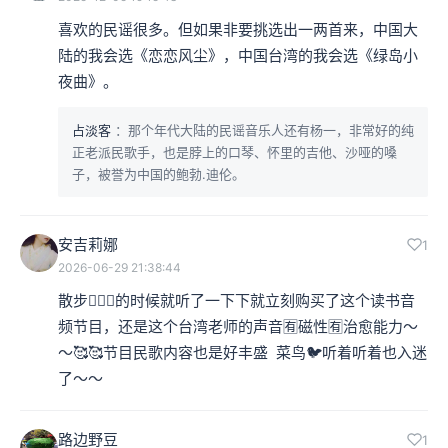
喜欢的民谣很多。但如果非要挑选出一两首来，中国大
陆的我会选《恋恋风尘》，中国台湾的我会选《绿岛小
夜曲》。
占淡客
：那个年代大陆的民谣音乐人还有杨一，非常好的纯
正老派民歌手，也是脖上的口琴、怀里的吉他、沙哑的嗓
子，被誉为中国的鲍勃.迪伦。
安吉莉娜
1
2026-06-29 21:38:44
散步🚶🏻‍♀️的时候就听了一下下就立刻购买了这个读书音
频节目，还是这个台湾老师的声音🈶磁性🈶治愈能力～
～🥰🥰节目民歌内容也是好丰盛  菜鸟🐦听着听着也入迷
了～～
路边野豆
1