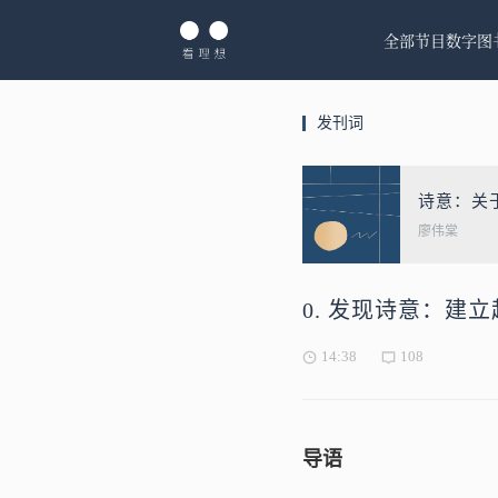
全部节目
数字图
发刊词
诗意：关
廖伟棠
0. 发现诗意：建
14:38
108
导语