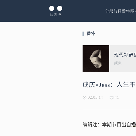
全部节目
数字图
番外
现代视野
成庆
成庆×Jess：人
02:05:14
41
编辑注：本期节目出自
播