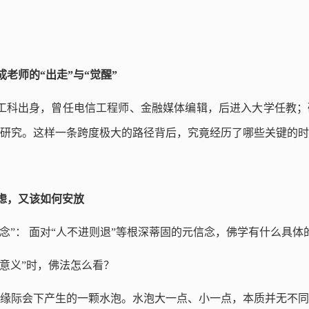
：成老师的“出走”与“觉醒”
早是理工科出身，曾任电信工程师、金融媒体编辑，后进入大学任教
研究。这样一条跨度极大的路径背后，究竟经历了哪些关键的时
的焦虑，又该如何安放
“元信念”： 面对“人不进则退”等根深蒂固的元信念，佛学有什么具
命的意义”时，佛法怎么看？
缘际会下产生的一颗水泡。⽔泡⼤⼀点、⼩⼀点，本质并无不同