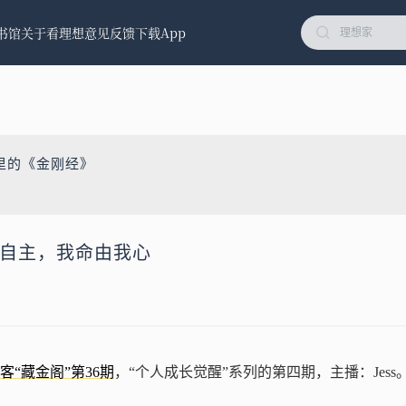
书馆
关于看理想
意见反馈
下载App
里的《金刚经》
生不自主，我命由我心
客“藏金阁”第36期
，“个人成长觉醒”系列的第四期，主播：Jess