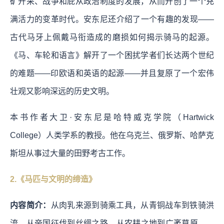
矿开采、战争和庇从政治制度的发展，从而开创了一个充
满活力的变革时代。安东尼还介绍了一个有趣的发现——
古代马牙上佩戴马衔造成的磨损如何揭示骑马的起源。
《马、车轮和语言》解开了一个困扰学者们长达两个世纪
的难题——印欧语和英语的起源——并且复原了一个宏伟
壮观又影响深远的历史文明。
本书作者大卫·安东尼是哈特威克学院（Hartwick
College）人类学系的教授。他在乌克兰、俄罗斯、哈萨克
斯坦从事过大量的田野考古工作。
2.《马匹与文明的缔造》
内容简介：
从肉乳来源到骑乘工具，从青铜战车到铁骑洪
流，从帝国征伐到丝绸之路，从农耕之地到广袤草原……