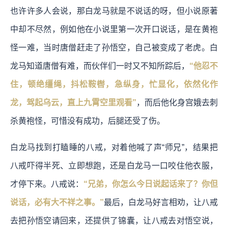
也许许多人会说，那白龙马就是不说话的呀，但小说原著
中却不尽然，例如他在小说里第一次开口说话，是在黄袍
怪一难，当时唐僧赶走了孙悟空，自己被变成了老虎。白
龙马知道唐僧有难，而伙伴们一时又不知所踪后，
“他忍不
住，顿绝缰绳，抖松鞍辔，急纵身，忙显化，依然化作
龙，驾起乌云，直上九霄空里观看”
，而后他化身宫娥去刺
杀黄袍怪，可惜没有成功，后腿还受了伤。
白龙马找到打瞌睡的八戒，对着他喊了声“师兄”，结果把
八戒吓得半死、立即想跑，还是白龙马一口咬住他衣服，
才停下来。八戒说：
“兄弟，你怎么今日说起话来了？你但
说话，必有大不祥之事。”
最后，白龙马好言相劝，让八戒
去把孙悟空请回来，还提供了锦囊，让八戒去对悟空说，