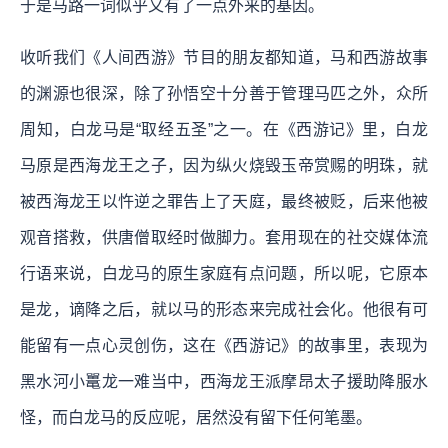
于是马路一词似乎又有了一点外来的基因。
收听我们《人间西游》节目的朋友都知道，马和西游故事
的渊源也很深，除了孙悟空十分善于管理马匹之外，众所
周知，白龙马是“取经五圣”之一。在《西游记》里，白龙
马原是西海龙王之子，因为纵火烧毁玉帝赏赐的明珠，就
被西海龙王以忤逆之罪告上了天庭，最终被贬，后来他被
观音搭救，供唐僧取经时做脚力。套用现在的社交媒体流
行语来说，白龙马的原生家庭有点问题，所以呢，它原本
是龙，谪降之后，就以马的形态来完成社会化。他很有可
能留有一点心灵创伤，这在《西游记》的故事里，表现为
黑水河小鼍龙一难当中，西海龙王派摩昂太子援助降服水
怪，而白龙马的反应呢，居然没有留下任何笔墨。