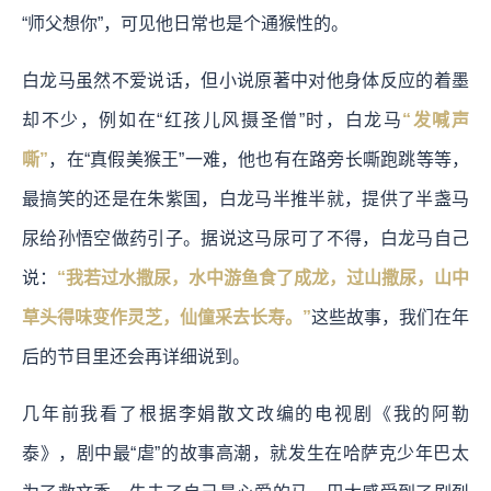
“师父想你”，可见他日常也是个通猴性的。
白龙马虽然不爱说话，但小说原著中对他身体反应的着墨
却不少，例如在“红孩儿风摄圣僧”时，白龙马
“发喊声
嘶”
，在“真假美猴王”一难，他也有在路旁长嘶跑跳等等，
最搞笑的还是在朱紫国，白龙马半推半就，提供了半盏马
尿给孙悟空做药引子。据说这马尿可了不得，白龙马自己
说：
“我若过水撒尿，水中游鱼食了成龙，过山撒尿，山中
草头得味变作灵芝，仙僮采去长寿。”
这些故事，我们在年
后的节目里还会再详细说到。
几年前我看了根据李娟散文改编的电视剧《我的阿勒
泰》，剧中最“虐”的故事高潮，就发生在哈萨克少年巴太