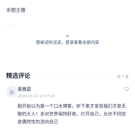
本期主播
幸倍
感谢试听试读，登录查看全部内容
一个浩大的幕后团队
内容制作：曹蔚、崔瑾、骞文、可宣、徐涛、丁教、梁梁
精选评论
后期：幸倍
共 1 条
黃雅晨
宣发：Babs、beibei、KTzhou
黃
2026-05-07 21:07:40
刚开始以为是一个口水博客，听下来才发现我们才是无
运营：George
聊的大人！多对世界保持好奇，打开自己，允许不同信
息偶然性的流向自己
给「Knock Knock 世界」报选题，成为全球观察员！