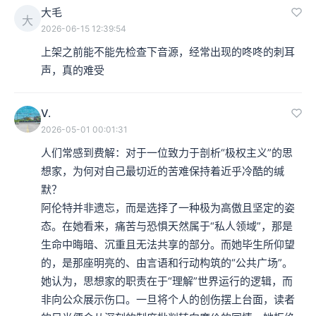
大毛
大
2026-06-15 12:39:54
上架之前能不能先检查下音源，经常出现的咚咚的刺耳
声，真的难受
V.
2026-05-01 00:01:31
人们常感到费解：对于一位致力于剖析“极权主义”的思
想家，为何对自己最切近的苦难保持着近乎冷酷的缄
默？

​阿伦特并非遗忘，而是选择了一种极为高傲且坚定的姿
态。在她看来，痛苦与恐惧天然属于“私人领域”，那是
生命中晦暗、沉重且无法共享的部分。而她毕生所仰望
的，是那座明亮的、由言语和行动构筑的“公共广场”。
她认为，思想家的职责在于“理解”世界运行的逻辑，而
非向公众展示伤口。一旦将个人的创伤摆上台面，读者