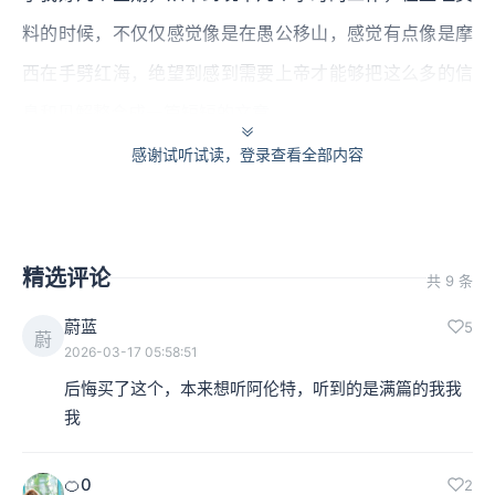
料的时候，不仅仅感觉像是在愚公移山，感觉有点像是摩
西在手劈红海，绝望到感到需要上帝才能够把这么多的信
息和见解整合成一篇短短的文章。
感谢试听试读，登录查看全部内容
本集编辑：风小杨
精选评论
共 9 条
蔚蓝
5
蔚
2026-03-17 05:58:51
后悔买了这个，本来想听阿伦特，听到的是满篇的我我
我
🍊0
2