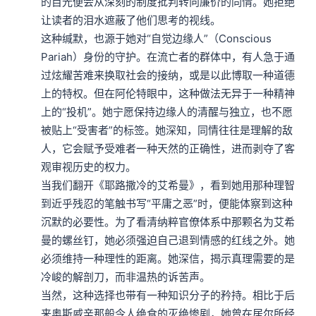
的目光便会从深刻的制度批判转向廉价的同情。她拒绝
让读者的泪水遮蔽了他们思考的视线。

​这种缄默，也源于她对“自觉边缘人”（Conscious 
Pariah）身份的守护。在流亡者的群体中，有人急于通
过炫耀苦难来换取社会的接纳，或是以此博取一种道德
上的特权。但在阿伦特眼中，这种做法无异于一种精神
上的“投机”。她宁愿保持边缘人的清醒与独立，也不愿
被贴上“受害者”的标签。她深知，同情往往是理解的敌
人，它会赋予受难者一种天然的正确性，进而剥夺了客
观审视历史的权力。

​当我们翻开《耶路撒冷的艾希曼》，看到她用那种理智
到近乎残忍的笔触书写“平庸之恶”时，便能体察到这种
沉默的必要性。为了看清纳粹官僚体系中那颗名为艾希
曼的螺丝钉，她必须强迫自己退到情感的红线之外。她
必须维持一种理性的距离。她深信，揭示真理需要的是
冷峻的解剖刀，而非温热的诉苦声。

​当然，这种选择也带有一种知识分子的矜持。相比于后
来奥斯威辛那般令人绝食的灭绝惨剧，她曾在居尔所经