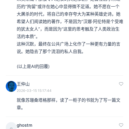
历的“拘留”或许在她心中显得微不足道。她不愿在一个
大屠杀的时代，将自己的幸存夸大为某种英雄史诗。她
希望人们阅读她的著作，不是因为“汉娜·阿伦特是个受难
的犹太女人”，而是因为“这里的思考触及了人类政治生
活的本质”。

​这种沉默，最终在公共广场上化作了一种更有力量的言
说。她隐去了那个流泪的私人自我。

(以上是AI的回覆)
王仲山
2026-03-15 15:17:44
就像苏珊桑塔格那样，读了一柜子的书就为了写一篇文
章。
ghostm
g