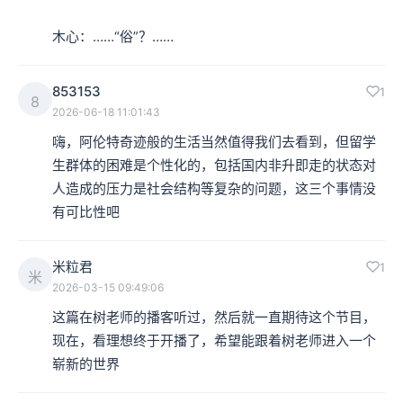
木心：……“俗”？……
853153
1
8
2026-06-18 11:01:43
嗨，阿伦特奇迹般的生活当然值得我们去看到，但留学
生群体的困难是个性化的，包括国内非升即走的状态对
人造成的压力是社会结构等复杂的问题，这三个事情没
有可比性吧
米粒君
1
米
2026-03-15 09:49:06
这篇在树老师的播客听过，然后就一直期待这个节目，
现在，看理想终于开播了，希望能跟着树老师进入一个
崭新的世界