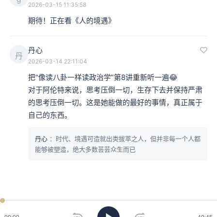
2026-03-15 11:35:58
期待！正在看《人的境遇》
丹心
丹
2026-03-14 22:11:04
把“像读八卦一样读政治学”第8讲重新听一遍😂

对于阿伦特来说，思考压倒一切，生存下去并保持严肃
的思考压倒一切。这是她能做的最好的事情，真正属于
自己的东西。
丹心
：时代、境遇可造就出类拔萃之人，但并非每一个人都
能够被塑造，绝大多数芸芸众生而已
ken
已过
期