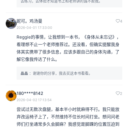
去练习，去体验才知道书上和老师讲的诚不欺我。
妮可。鸡汤曼
4
2026-04-01 17:33:00
Reggie的事情，让我想到一本书，《身体从未忘记》，
看理想不止一个老师推荐过。还没看，但确实提醒我身
体其实携带了很多信息，应该多跟自己的身体沟通，了
解它像我传达了什么。
晶晶
：谢谢你的分享，我去买这本书看看。
180****8142
2
2026-04-02 17:13:54
尝试过无数次盘腿，基本半小时就麻得不行。我只能放
弃改运椅子上了，不然维持不住长时间打坐。想问问老
师们打坐通常多久会脚麻？我感觉是脚踝的位置压迫到