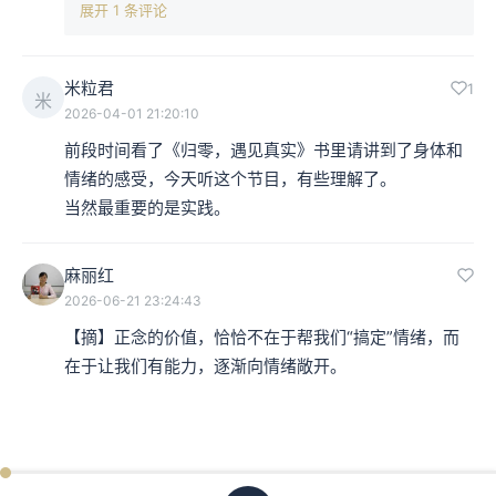
展开 1 条评论
米粒君
1
米
2026-04-01 21:20:10
前段时间看了《归零，遇见真实》书里请讲到了身体和
情绪的感受，今天听这个节目，有些理解了。

当然最重要的是实践。
麻丽红
2026-06-21 23:24:43
【摘】正念的价值，恰恰不在于帮我们“搞定”情绪，而
在于让我们有能力，逐渐向情绪敞开。
ken
已过
期