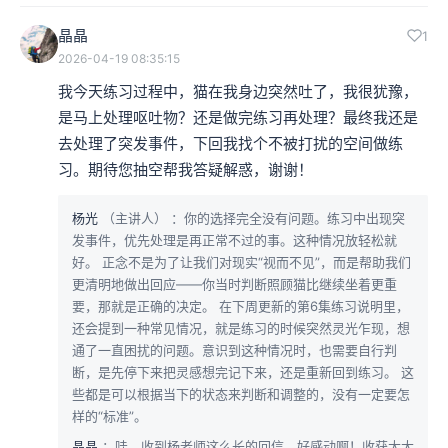
晶晶
1
2026-04-19 08:35:15
我今天练习过程中，猫在我身边突然吐了，我很犹豫，
是马上处理呕吐物？还是做完练习再处理？最终我还是
去处理了突发事件，下回我找个不被打扰的空间做练
习。期待您抽空帮我答疑解惑，谢谢！
杨光
（主讲人）
：你的选择完全没有问题。练习中出现突
发事件，优先处理是再正常不过的事。这种情况放轻松就
好。 正念不是为了让我们对现实“视而不见”，而是帮助我们
更清明地做出回应——你当时判断照顾猫比继续坐着更重
要，那就是正确的决定。 在下周更新的第6集练习说明里，
还会提到一种常见情况，就是练习的时候突然灵光乍现，想
通了一直困扰的问题。意识到这种情况时，也需要自行判
断，是先停下来把灵感想完记下来，还是重新回到练习。 这
些都是可以根据当下的状态来判断和调整的，没有一定要怎
样的“标准”。
晶晶
：哇，收到杨老师这么长的回信，好感动啊！收获太大