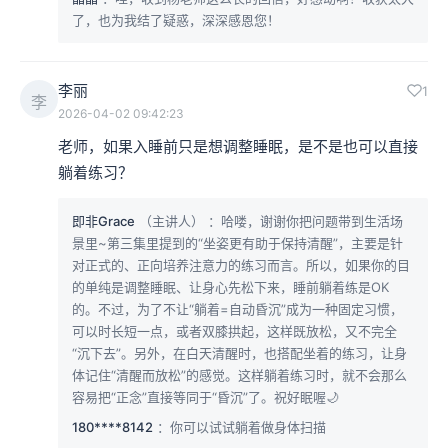
了，也为我结了疑惑，深深感恩您！
李丽
1
李
2026-04-02 09:42:23
老师，如果入睡前只是想调整睡眠，是不是也可以直接
躺着练习？
即非Grace
（主讲人）
：哈喽，谢谢你把问题带到生活场
景里~第三集里提到的“坐姿更有助于保持清醒”，主要是针
对正式的、正向培养注意力的练习而言。所以，如果你的目
的单纯是调整睡眠、让身心先松下来，睡前躺着练是OK
的。不过，为了不让“躺着=自动昏沉”成为一种固定习惯，
可以时长短一点，或者双膝拱起，这样既放松，又不完全
“沉下去”。另外，在白天清醒时，也搭配坐着的练习，让身
体记住“清醒而放松”的感觉。这样躺着练习时，就不会那么
容易把“正念”直接等同于“昏沉”了。祝好眠喔🌙
180****8142
：你可以试试躺着做身体扫描