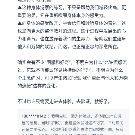
本集编辑：LinQ，夏夏
▲这种身体觉察的练习，不只是帮助我们减轻疼痛，更
重要的是，它在重新唤醒身体本身的感受力。

▲向身体的感受敞开，学会信任和聆听身体的表达，这
也是向更大的整体敞开的过程。这个过程中发展出的心
力和勇气，也在滋养着我们的生命力，帮助我们重建与
他人和万物的联结。而这，也正是正念的深意所在。

确实会有不少“困惑和好奇”，不明白为什么“允许愤怒流
过，它就不再那么轻易挟持你的行为”，不明白为什么一
个正念练习，可以产生诸如“帮助我们重建与他人和万物
的连接”这样的变化。

不过也许只需要走进去体验，去验证，就好了。
180****8142
：我明白哎，因为体验过，还体验过本自具
足的感觉，当时很神奇，但这些体验可遇不可求，平时练习
还是要平常心。正念跟我们熟悉的思维导向模式不同，只有