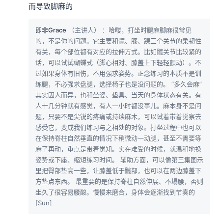
而导致脚麻的
即非Grace
（主讲人）
：哈喽，打坐时腿麻脚麻很常见
的，不是你的问题。它主要和髋、膝、踝三个关节的柔韧性
有关，每个部位都有对应的拉伸方式。比如髋关节比较紧的
话，可以试试蝴蝶式（脚心相对、膝盖上下轻轻颤动）。不
过如果身体有旧伤，不用强求姿势。正念练习的本质不是训
练腿，不必强求盘腿，选择椅子也是没问题的。 “多久会麻”
其实因人而异，也和坐姿、垫具、当天的身体状态有关。有
人十几分钟就有感觉，有人一小时都没事儿。麻本身不是问
题，只要不是尖锐的疼痛或持续麻木，可以试着带着觉察去
感受它，变成我们练习与之相处的对象。打坐过程中也可以
在保持脊柱自然垂直的情况下稍微动一动腿，甚至不需要等
麻了再动，重点是带着觉知。实在难受的时候，就温和地换
姿势或下座、缩短练习时间。 辅助方面，可以像第三集图示
里把臀部垫高一些，让膝盖低于髋部，也可以在两边膝盖下
方垫点东西。 最重要的是保持脊柱自然伸展、不塌腰，否则
坐久了很容易腰酸。慢慢来磨合，身体会逐渐找到节奏的
[Sun]