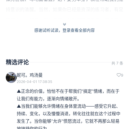
持意识的清醒。当然，如果你已经是资深的练习者，有足
够的心力，躺着也可以练习。但对初学者来说，这通常并
不容易。
感谢试听试读，登录查看全部内容
说回坐垫上的练习，有一个很重要的原则，就是
盘腿打坐
时，不能让盆骨低于双膝。
很多初学者柔韧性还不够，盘
精选评论
共 7 条
腿坐下去以后，双膝往往是向上翘的。这时候一定要
把坐
妮可。鸡汤曼
9
垫垫高
——直到盆骨高于双膝，或者至少与双膝持平。只
2026-04-01 17:38:35
有这样，你才能真正舒展腰背，而不需要额外用力去撑住
▲正念的价值，恰恰不在于帮我们“搞定”情绪，而在于
自己。因为如果盆骨低于双膝，为了稳住重心，身体就会
让我们有能力，逐渐向情绪敞开。

▲当我们能够允许情绪在身体里流动——感受它升起、
不自觉地往前倾，这样一来，脊柱会受到挤压，坐久了腰
持续、变化，以及慢慢消退，转化往往就在这个过程中
背也更容易酸痛。
发生了。当你能够“允许”愤怒流过，它就不再那么轻易
地挟持你的行为。
