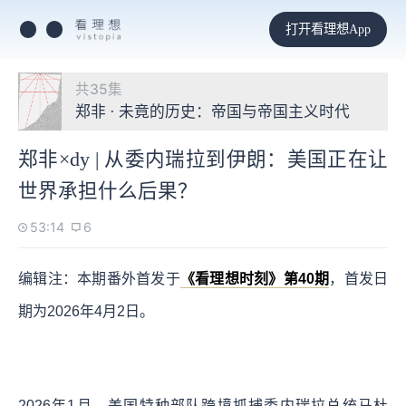
打开看理想App
共35集
郑非 · 未竟的历史：帝国与帝国主义时代
郑非×dy | 从委内瑞拉到伊朗：美国正在让
世界承担什么后果？
53:14
6
编辑注：本期番外首发于
《看理想时刻》第40期
，首发日
期为2026年4月2日。
2026年1月，美国特种部队跨境抓捕委内瑞拉总统马杜