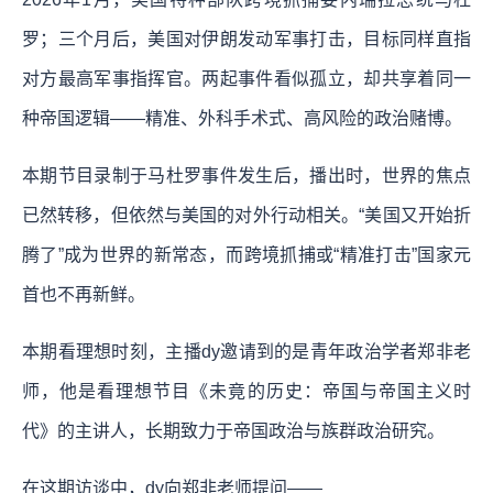
罗；三个月后，美国对伊朗发动军事打击，目标同样直指
对方最高军事指挥官。两起事件看似孤立，却共享着同一
种帝国逻辑——精准、外科手术式、高风险的政治赌博。
本期节目录制于马杜罗事件发生后，播出时，世界的焦点
已然转移，但依然与美国的对外行动相关。“美国又开始折
腾了”成为世界的新常态，而跨境抓捕或“精准打击”国家元
首也不再新鲜。
本期看理想时刻，主播dy邀请到的是青年政治学者郑非老
师，他是看理想节目《未竟的历史：帝国与帝国主义时
代》的主讲人，长期致力于帝国政治与族群政治研究。
在这期访谈中，dy向郑非老师提问——