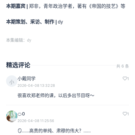
本期嘉宾 |
郑非，青年政治学者，著有《帝国的技艺》等
本期策划、采访、制作 |
dy
本集编辑：dy
精选评论
共 6 条
小戴同学
1
小
2026-04-08 13:32:28
很喜欢郑老师的课，以后多出节目呀～
🍊0
1
2026-04-08 11:25:56
🪞……高贵的单纯、肃穆的伟大？……
