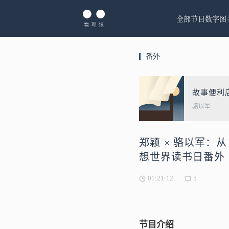
全部节目
数字图
番外
故事便利
骆以军
郑颖 × 骆以军：
想世界读书日番外
01:21:12
5
节目介绍