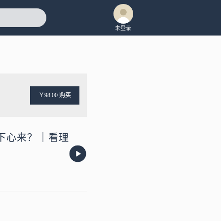
未登录
￥98.00 购买
定下心来？｜看理