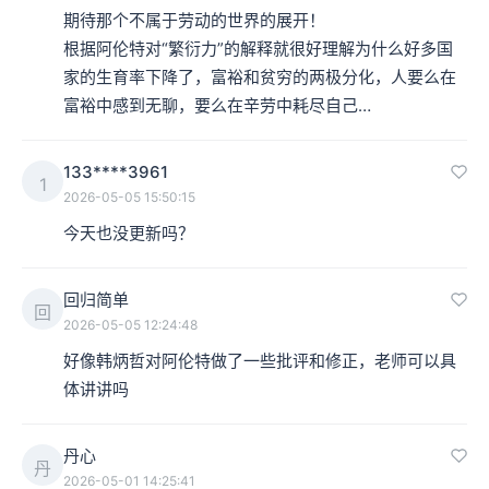
期待那个不属于劳动的世界的展开！

根据阿伦特对“繁衍力”的解释就很好理解为什么好多国
家的生育率下降了，富裕和贫穷的两极分化，人要么在
富裕中感到无聊，要么在辛劳中耗尽自己…
133****3961
1
2026-05-05 15:50:15
今天也没更新吗？
回归简单
回
2026-05-05 12:24:48
好像韩炳哲对阿伦特做了一些批评和修正，老师可以具
体讲讲吗
丹心
丹
2026-05-01 14:25:41