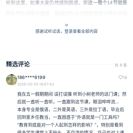
听到这里，如果大家仍然感到困惑，那
这一整个14节就是
阿伦特在试图讲清楚，她提出的这个阿伦特劳动理论中的
“繁衍力”究竟是什么东西？它和现代马克思劳动理论中，
感谢试听试读，登录查看全部内容
我们比较熟悉的马克思所谓的“生产力”有什么区别？
本集编辑：风小杨
精选评论
共 8 条
186****6199
18
2026-05-05 18:07:43
我在五一假期期间 误打误撞 听到小树老师的这门课；然
后就一直听一直听，一直跟到这节课，眼泪哗哗流…

本身专业是俄语，二外是英语，三外是拉丁语，毕业后
回到家乡任教当，一直困惑于“外语就是一门工具吗？
“教育到底能对一个人起到怎样的影响？”，特别是看到
很多学生课堂上不抬头、不交流的情况，自己也对上课