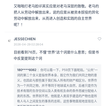
又啪啪打老马脸🤣其实应是对老马深层的致敬。老马的
把人从劳动中解放出来，说的应是从被资本奴役的异化
劳动中解放出来，从而进入创造和实践的自主世界
呢？！
JESSECHIEN
2026-04-29 02:28:04
目前看到76页，不懂“世界”这个词是什么意思；但是书
中反复提到这个词
180****6062
：你可以看一下，P59页下面呢段。“公共”一
词的第二个含义是指世界本身，既它作为我们共同之物的意
义，也因此与那些属于我们私人所有的财产相区分。世界作
为一个共同之物，并不等同于地球或大自然，后者只是作为
技术有限的生存空间以及人类有机生命的条件而被分配给人
类的东西。世界则不然，他既是人类双手建造的产物也是所
有人与人之间发生的事务的总和，这些事物直观地显现在人