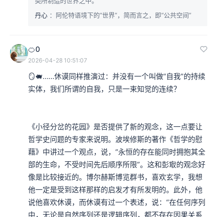
类所制造的世界之中。
丹心
：阿伦特语境下的“世界”，简而言之，即“公共空间”
🍊0
2026-04-28 10:51:07
🪞🐖……休谟同样推演过：并没有一个叫做“自我”的持续
实体，我们所谓的自我，只是一束知觉的连续？

《小径分岔的花园》是否提供了新的观念，这一点要让
哲学史问题的专家来说明。波埃修斯的著作《哲学的慰
藉》中讲过一个观点，说，“永恒的存在能同时拥抱其全
部的生命，不受时间先后顺序所限”。这和彭㝡的观念好
像是比较接近的。博尔赫斯博览群书，喜欢玄学，我想
他一定是受到这样那样的启发才有所发明的。此外，他
说他喜欢休谟，而休谟有过一个表述，说：“在任何序列
中，无论是自然序列还是逻辑序列，都不存在因果关系