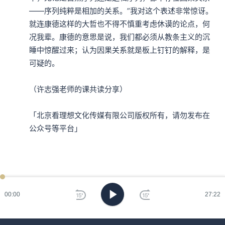
——序列纯粹是相加的关系。”我对这个表述非常惊讶。
就连康德这样的大哲也不得不慎重考虑休谟的论点，何
况我辈。康德的意思是说，我们都必须从教条主义的沉
睡中惊醒过来；认为因果关系就是板上钉钉的解释，是
可疑的。

（许志强老师的课共读分享）

「北京看理想文化传媒有限公司版权所有，请勿发布在
公众号等平台」
ken
已过
期
00:00
27:22
刷
新