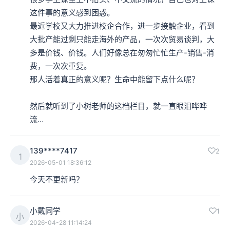
这件事的意义感到困惑。

最近学校又大力推进校企合作，进一步接触企业，看到
大批产能过剩只能走海外的产品，一次次贸易谈判，大
多是价钱、价钱。人们好像总在匆匆忙忙生产-销售-消
费，一次次重复。

那人活着真正的意义呢？生命中能留下点什么呢？

然后就听到了小树老师的这档栏目，就一直眼泪哗哗
流…
139****7417
2
1
2026-05-01 18:36:12
今天不更新吗？
小戴同学
1
小
2026-04-28 11:14:24