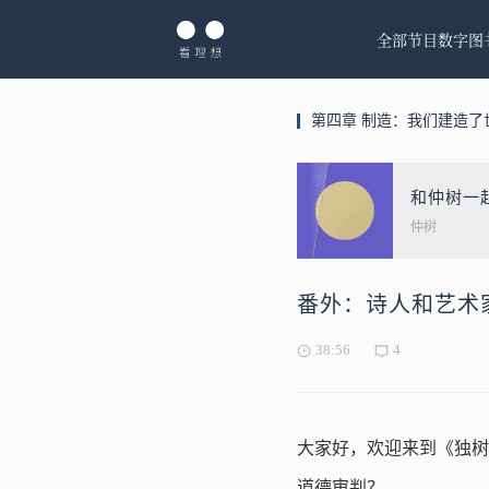
全部节目
数字图
第四章 制造：我们建造了
和仲树一
仲树
番外：诗人和艺术
38:56
4
大家好，欢迎来到《独树
道德审判？