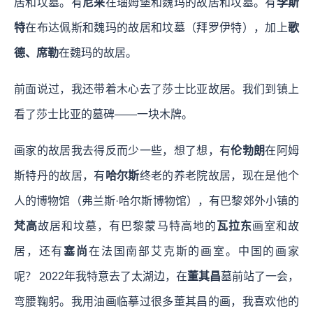
居和坟墓。有
尼采
在瑙姆堡和魏玛的故居和坟墓。有
李斯
特
在布达佩斯和魏玛的故居和坟墓（拜罗伊特），加上
歌
德、席勒
在魏玛的故居。
前面说过，我还带着木心去了莎士比亚故居。我们到镇上
看了莎士比亚的墓碑——一块木牌。
画家的故居我去得反而少一些，想了想，有
伦勃朗
在阿姆
斯特丹的故居，有
哈尔斯
终老的养老院故居，现在是他个
人的博物馆（弗兰斯·哈尔斯博物馆），有巴黎郊外小镇的
梵高
故居和坟墓，有巴黎蒙马特高地的
瓦拉东
画室和故
居，还有
塞尚
在法国南部艾克斯的画室。中国的画家
呢？ 2022年我特意去了太湖边，在
董其昌
墓前站了一会，
弯腰鞠躬。我用油画临摹过很多董其昌的画，我喜欢他的