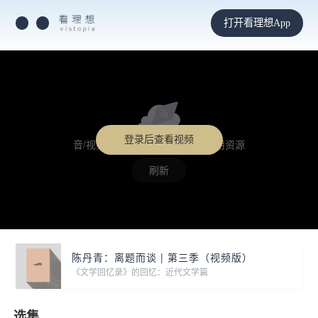
打开看理想App
登录后查看视频
音/视频格式不支持，或未找到可用资源
刷新
陈丹青：离题而谈 | 第三季（视频版）
《文学回忆录》的回忆：近代文学篇
选集