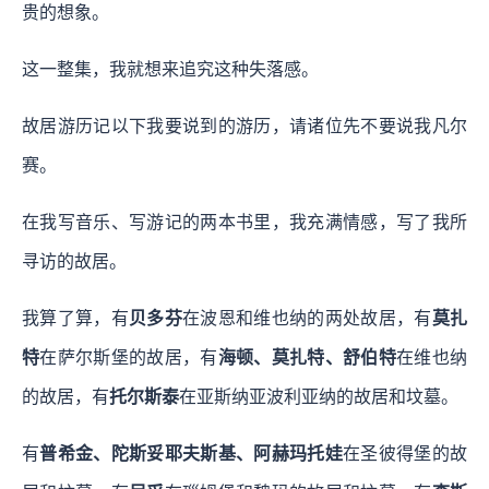
贵的想象。
这一整集，我就想来追究这种失落感。
故居游历记以下我要说到的游历，请诸位先不要说我凡尔
赛。
在我写音乐、写游记的两本书里，我充满情感，写了我所
寻访的故居。
我算了算，有
贝多芬
在波恩和维也纳的两处故居，有
莫扎
特
在萨尔斯堡的故居，有
海顿、莫扎特、舒伯特
在维也纳
的故居，有
托尔斯泰
在亚斯纳亚波利亚纳的故居和坟墓。
有
普希金、陀斯妥耶夫斯基、阿赫玛托娃
在圣彼得堡的故