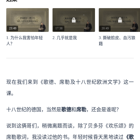
23:49
17:38
20:49
1. 为什么我害怕年轻
2. 几乎就是我
3. 撕破脸皮、血污狼
人？
藉
现在我们来到《歌德、席勒及十八世纪欧洲文学》这一
课。
十八世纪的德国，当然是
歌德
和
席勒
，还会是谁呢？
说到这俩哥们，稍微离题而谈，除了贝多芬《欢乐颂》的
席勒歌词，我没读过他的书。年轻时候昏天黑地读过
《歌