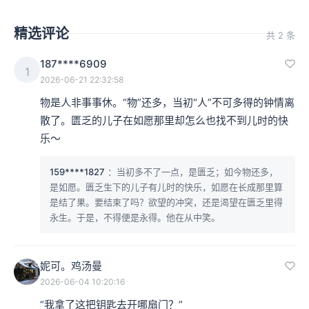
精选评论
共 2 条
187****6909
1
2026-06-21 22:32:58
物是人非事事休。“物”还多，当初“人”不可多得的钟情离
散了。匮乏的儿子在如愿那里却怎么也找不到儿时的快
乐～
159****1827
：当初多不了一点，是匮乏；如今物还多，
是如愿。匮乏生下的儿子有儿时的快乐，如愿在长成那里算
是结了果。要结束了吗？欲望的冲突，还是渴望在匮乏里得
永生。于是，不得便是永得。他在从中笑。
妮可。鸡汤曼
2026-06-04 10:20:16
“我拿了这把钥匙去开哪扇门？”