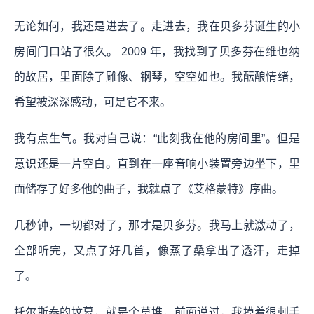
无论如何，我还是进去了。走进去，我在贝多芬诞生的小
房间门口站了很久。 2009 年，我找到了贝多芬在维也纳
的故居，里面除了雕像、钢琴，空空如也。我酝酿情绪，
希望被深深感动，可是它不来。
我有点生气。我对自己说：“此刻我在他的房间里”。但是
意识还是一片空白。直到在一座音响小装置旁边坐下，里
面储存了好多他的曲子，我就点了《艾格蒙特》序曲。
几秒钟，一切都对了，那才是贝多芬。我马上就激动了，
全部听完，又点了好几首，像蒸了桑拿出了透汗，走掉
了。
托尔斯泰的坟墓，就是个草堆，前面说过，我摸着很刺手