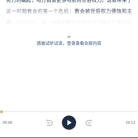
势力的崛起，地方教会更多地依附世俗权力。这就带来了
这一时期教会的第一个危机：
教会被世俗权力侵蚀和主
宰。
与此同时，这一时期的教会还有出现了两个严重的危
机，
那就是买卖教会圣职带来的腐败，和神职人员婚姻和
感谢试听试读，登录查看全部内容
世袭化。
如果大家听着这些名词有些陌生，也没关系，我
接下来用例子来一个个展开。
我们先看看世俗权力如何主宰了教会。
过去在加洛林时代，教会和世俗权力的关系纠缠在一起，
二者相互利用，并且从前面讲过的丕平和查理大帝的案例
中，可以看到，尽管皇帝和国王会保护教会、捐赠土地，
但总体上二者还保持一定界限。
00:00
24:13