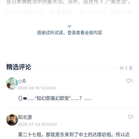
是日本佛教当中的最大宗。另外，南岳传下了“黄龙派”。
至于在青原这边，有“曹洞宗”，有“云门宗”，还有“法眼
宗”。
感谢试听试读，登录查看全部内容
《五灯会元》有意思的地方，也就是，为什么这本书内容
如此庞大？因为要汇集所有这些系谱。各宗有各宗不同的
来历，有重要的禅师，最后统统都收录在《五灯会元》当
精选评论
共 2 条
中。
如果我们不小心读的话，我们会以为禅宗有一个干净
🍊0
1
清楚的系谱；但不是的，禅宗的系谱到后来也非常复杂，
2026-06-10 12:24:23
又分歧出不同的宗派。
🪞🐖……“知幻即离幻即安”…….？……
本集编辑：予周、小蒲
知北游
2026-07-03 20:04:57
第二十七祖，那就是东来到了中土的达摩初祖。所以达