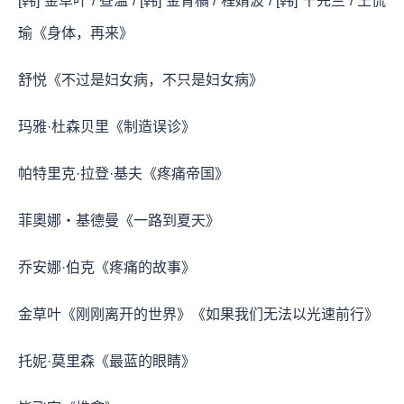
[韩] 金草叶 / 昼温 / [韩] 金青橘 / 程婧波 / [韩] 千先兰 / 王侃
瑜《身体，再来》
舒悦《不过是妇女病，不只是妇女病》
玛雅·杜森贝里《制造误诊》
帕特里克·拉登·基夫《疼痛帝国》
菲奧娜・基德曼《一路到夏天》
乔安娜·伯克《疼痛的故事》
金草叶《刚刚离开的世界》《如果我们无法以光速前行》
托妮·莫里森《最蓝的眼睛》