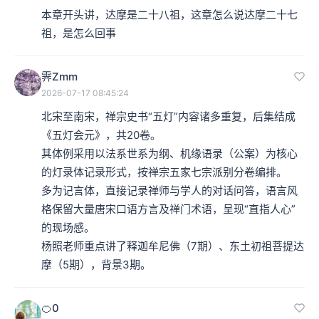
本章开头讲，达摩是二十八祖，这章怎么说达摩二十七
祖，是怎么回事
霁Zmm
2026-07-17 08:45:24
北宋至南宋，禅宗史书“五灯”内容诸多重复，后集结成
《五灯会元》，共20卷。

其体例采用‌以法系世系为纲、机缘语录（公案）为核心‌
的‌灯录体‌记录形式，按‌禅宗五家七宗派别分卷‌编排。

多为‌记言体‌，直接记录禅师与学人的‌对话问答‌，语言风
格‌保留大量‌唐宋口语方言及禅门术语‌，呈现“直指人心”
的现场感。

杨照老师重点讲了释迦牟尼佛（7期）、东土初祖菩提达
摩（5期），背景3期。
🍊0