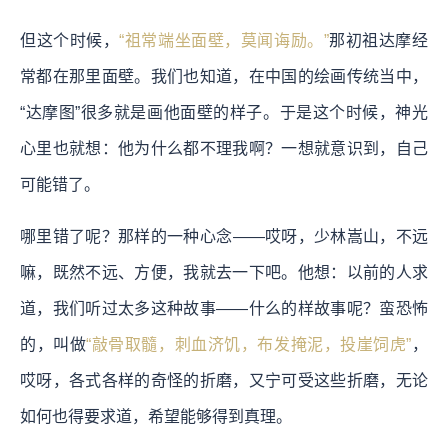
但这个时候，
“祖常端坐面壁，莫闻诲励。”
那初祖达摩经
常都在那里面壁。我们也知道，在中国的绘画传统当中，
“达摩图”很多就是画他面壁的样子。于是这个时候，神光
心里也就想：他为什么都不理我啊？一想就意识到，自己
可能错了。
哪里错了呢？那样的一种心念——哎呀，少林嵩山，不远
嘛，既然不远、方便，我就去一下吧。他想：以前的人求
道，我们听过太多这种故事——什么的样故事呢？蛮恐怖
的，叫做
“敲骨取髓，刺血济饥，布发掩泥，投崖饲虎”
，
哎呀，各式各样的奇怪的折磨，又宁可受这些折磨，无论
如何也得要求道，希望能够得到真理。