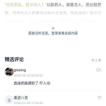
“古尚若此，我又何人？”
以前的人，就是古人，还比较厉
害，厉害的古人都要用这种方式求道。我是谁呀？我今天
跟他们相比，我如此微不足道，那我怎么可以不用这样的
一种更坚定的意志来表现我要求道呢？
感谢试听试读，登录查看全部内容
本集编辑：予周、小蒲
精选评论
共 5 条
gissing
1
2026-06-22 20:06:37
直接把胳膊卸了 吓人😟
墨迹八苦
墨
2026-07-20 17:04:40