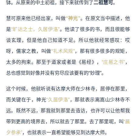
钵。从原来的中土初祖，接下来就传到了
二祖慧可
。
慧可原来他已经出家，叫做
“神光”
。在原文当中描述，他
是
“旷达之士，久居伊洛”
。他读了很多的书，而且很能够
谈玄理，但是他自己知道不足。所以他就经常感叹：哎
呀，儒家之教，叫做
“礼术风规”
，那有很多很多的规矩，
太多的拘束。那至于道家或者是《易经》，
“庄易之书”
，
总也感觉到好像并没有穷尽应该要有的“妙理”。
这个时候，他就听说有达摩大师在少林寺，居停在那里，
而关键在于，神光
“久居伊洛”
，那就表示离嵩山少林寺不
远。既然不远，那我就到那里去造访，也许可以让他帮我
带到更高的境界去，所以就去了那里。去了那里呢，叫
“晨
夕参承”
，也就表示一直希望能够见到达摩大师。