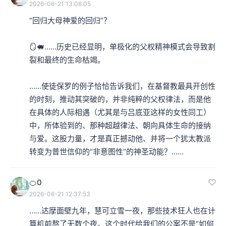
2026-06-21 13:06:05
“回归大母神爱的回归”？

🪞🐖……历史已经显明，单极化的父权精神模式会导致割
裂和最终的生命枯竭。

……使徒保罗的例子恰恰告诉我们，在基督教最具开创性
的时刻，推动其突破的，并非纯粹的父权律法，而是他
在具体的人际相遇（尤其是与吕底亚这样的女性同工）
中，所体验到的、那种超越律法、朝向具体生命的接纳
与爱。这股力量，才是真正撼动他、并将一个犹太教派
转变为普世信仰的“非意图性”的神圣动能？……
🍊0
2026-06-21 12:37:53
……达摩面壁九年，慧可立雪一夜，那些技术狂人也在计
算机前熬了无数个夜。这个时代给我们的公案不是“如何