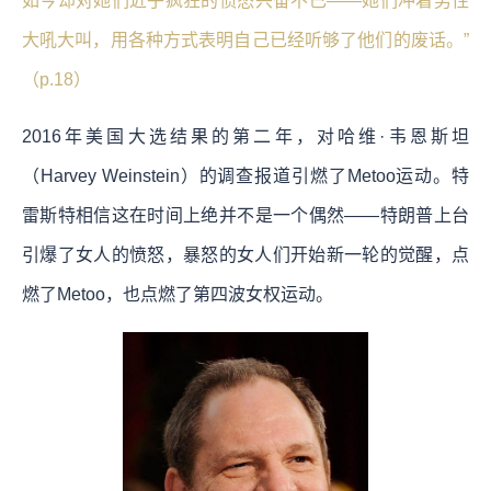
如今却对她们近乎疯狂的愤怒兴奋不已——她们冲着男性
大吼大叫，用各种方式表明自己已经听够了他们的废话。”
（p.18）
2016年美国大选结果的第二年，对哈维·韦恩斯坦
（Harvey Weinstein）的调查报道引燃了Metoo运动。特
雷斯特相信这在时间上绝并不是一个偶然——特朗普上台
引爆了女人的愤怒，暴怒的女人们开始新一轮的觉醒，点
燃了Metoo，也点燃了第四波女权运动。