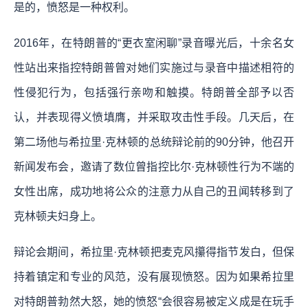
是的，愤怒是一种权利。
2016年，在特朗普的“更衣室闲聊”录音曝光后，十余名女
性站出来指控特朗普曾对她们实施过与录音中描述相符的
性侵犯行为，包括强行亲吻和触摸。特朗普全部予以否
认，并表现得义愤填膺，并采取攻击性手段。几天后，在
第二场他与希拉里·克林顿的总统辩论前的90分钟，他召开
新闻发布会，邀请了数位曾指控比尔·克林顿性行为不端的
女性出席，成功地将公众的注意力从自己的丑闻转移到了
克林顿夫妇身上。
辩论会期间，希拉里·克林顿把麦克风攥得指节发白，但保
持着镇定和专业的风范，没有展现愤怒。因为如果希拉里
对特朗普勃然大怒，她的愤怒“会很容易被定义成是在玩手