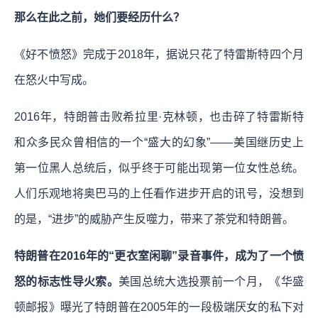
那么在此之前，她们要经历什么？
《好不愤怒》完成于2018年，据说只花了特雷斯特四个月
在怒火中写成。
2016年，特朗普击败希拉里·克林顿，也击碎了特雷斯特
和众多民众曾相信的一个“盛大的幻象”——美国继历史上
第一位黑人总统后，似乎终于可能出现第一位女性总统。
人们乐观地将奥巴马的上任看作进步开启的讯号，没想到
的是，“进步”的威胁产生反噬力，带来了茶党和特朗普。
特朗普在2016年的“更衣室闲聊”录音事件，成为了一个愤
怒的标志性导火索。
美国总统大选投票前一个月，《华盛
顿邮报》曝光了特朗普在2005年的一段极端厌女的私下对