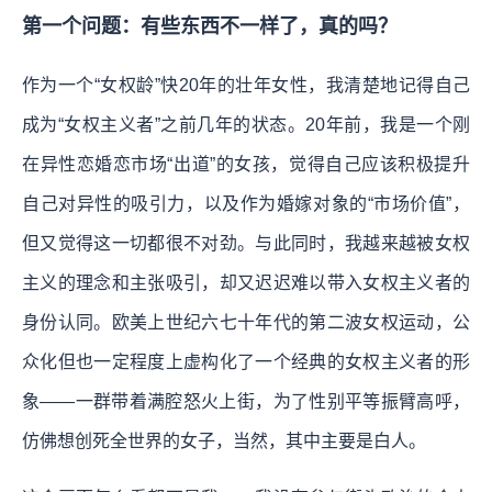
第一个问题：有些东西不一样了，真的吗？
作为一个“女权龄”快20年的壮年女性，我清楚地记得自己
成为“女权主义者”之前几年的状态。20年前，我是一个刚
在异性恋婚恋市场“出道”的女孩，觉得自己应该积极提升
自己对异性的吸引力，以及作为婚嫁对象的“市场价值”，
但又觉得这一切都很不对劲。与此同时，我越来越被女权
主义的理念和主张吸引，却又迟迟难以带入女权主义者的
身份认同。欧美上世纪六七十年代的第二波女权运动，公
众化但也一定程度上虚构化了一个经典的女权主义者的形
象——一群带着满腔怒火上街，为了性别平等振臂高呼，
仿佛想创死全世界的女子，当然，其中主要是白人。