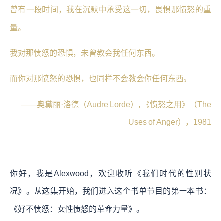
曾有一段时间，我在沉默中承受这一切，畏惧那愤怒的重
量。
我对那愤怒的恐惧，未曾教会我任何东西。
而你对那愤怒的恐惧，也同样不会教会你任何东西。
——奥黛丽·洛德（Audre Lorde）, 《愤怒之用》（The
Uses of Anger），1981
你好，我是Alexwood，欢迎收听《我们时代的性别状
况》。从这集开始，我们进入这个书单节目的第一本书：
《好不愤怒：女性愤怒的革命力量》。