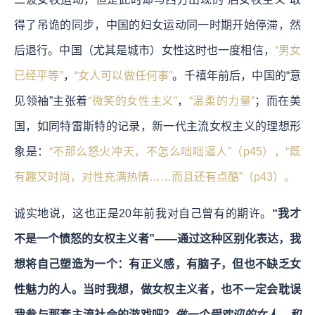
得了吊诡的同步，中国的妇女运动同一时期开始停滞，然
后退行。中国（尤其是城市）女性这时也一度相信，
“男女
已经平等”
，
“女人可以做任何事”
。千禧年前后，中国的“意
见领袖”主张着
“微笑的女性主义”
，
“温柔的力量”
；而在美
国，如同特雷斯特的记录，新一代主流女权主义的理想形
象是：
“不那么怒火冲天，不怎么咄咄逼人”（p45），“既
有趣又时尚，对性充满热情……而且还有点酷”（p43）。
诚实地说，这也正是20年前我对自己曾有的期许。
“我才
不是一个愤怒的女权主义者”——通过这种区别化表达，我
想将自己塑造为一个：有正义感，有脑子，但也不缺乏女
性魅力的人。当时我想，做女权主义者，也不一定会耽误
我参与那套主流社会的游戏吧？
做一个受欢迎的女人，和