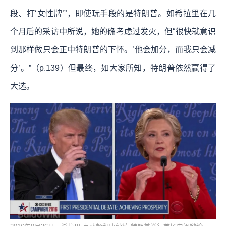
段、打‘女性牌’”，即使玩手段的是特朗普。如希拉里在几
个月后的采访中所说，她的确考虑过发火，但“很快就意识
到那样做只会正中特朗普的下怀。’他会加分，而我只会减
分’。”（p.139）但最终，如大家所知，特朗普依然赢得了
大选。