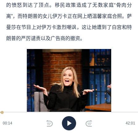
的愤怒到达了顶点。移民政策造成了无数家庭“骨肉分
离”，而特朗普的女儿伊万卡正在网上晒温馨家庭合照。萨
曼莎在节目上对伊万卡激烈嘲讽，这让她遭到了白宫和特
朗普的严厉谴责以及广告商的撤资。
00:15
42:01