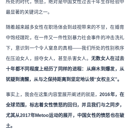
所处的时代，愤怒，绝对是中国女性过去十年生存经验中
最显著的关键词之一。
随着越来越多女性在职场体会到歧视带来的不甘，在婚育
中饱经蹉跎，在一件又一件性别暴力社会事件的冲击洗礼
下，意识到一个令人窒息的真相——我们所处的性别秩序
在压迫女人，掠夺女人，甚至杀害女人。
无数女人在过去
十年都不同程度上经历了同样的进程：从麻木到爆发，从
犹疑到清醒，从与之保持距离到坚定地认领“女权主义”。
事实上，我会在这集内容里展开阐述的就是，
2016年，在
全球范围，标志着女性愤怒的回归，并且我们与之同步，
尤其从2017年Metoo运动的展开，中国女性的愤怒也在破
土。