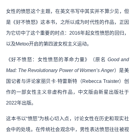
女性的愤怒这个主题，在英文书写中其实并不算少见，但
是《好不愤怒》这本书，之所以成为时代性的作品，正因
为它切中了这个重要的时点：2016年起女性愤怒的回归，
以及Metoo开启的第四波女权主义运动。
《好不愤怒：女性愤怒的革命力量》（原名
Good and
Mad: The Revolutionary Power of Women’s Anger
）是美
国记者与评论家丽贝卡·特雷斯特（Rebecca Traister）创
作的一部女性主义非虚构作品，中文版由新星出版社于
2022年出版。
这本书以“愤怒”为核心切入点，讨论女性在历史和现实社
会中的处境。在传统社会观念中，男性表达愤怒往往被视