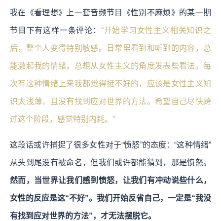
我在《看理想》上一套音频节目《性别不麻烦》的某一期
节目下有这样一条评论：
“开始学习女性主义相关知识之
后，整个人变得特别敏感。日常里看到和听到的内容，总
能激起我的情绪，总想从女性主义的角度发表些看法。每
次有这种情绪上来我都觉得挺不好的，应该是女性主义知
识太浅薄，且没有找到应对世界的方法。希望自己尽快跨
过这个阶段，感觉特别内耗。”
这段话或许捕捉了很多女性对于“愤怒”的态度：“这种情绪”
从头到尾没有被命名，但我们或许都能猜到，那是愤怒。
然而，当世界让我们感到愤怒，让我们有冲动说些什么，
女性的反应是这“不好”。我们开始反省自己，一定是“我没
有找到应对世界的方法”，才无法摆脱它。