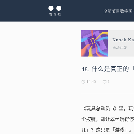
全部节目
数字图
Knock K
声动活泼
48. 什么是真正
14:45
1
《玩具总动员 5》里，
个按键，却让翠丝玩得停
儿」？这只是「游戏」。