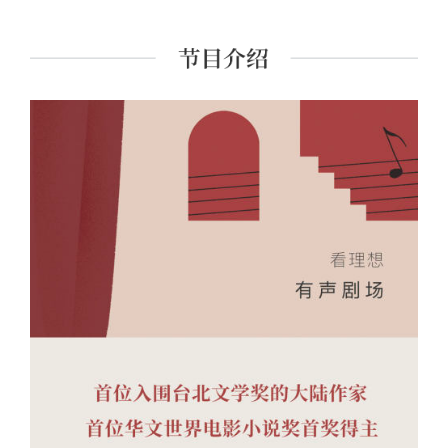
《翅鬼》《平原上的摩西》等。