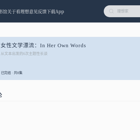
书馆
关于看理想
意见反馈
下载App
女性文学漂流：In Her Own Words
从文本出发的6次主题性长谈
已完结 · 共8集
论