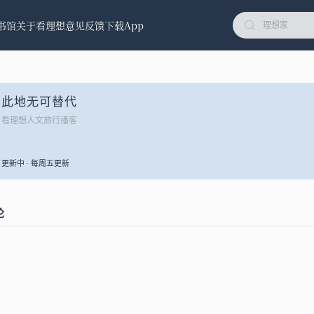
书馆
关于看理想
意见反馈
下载App
此地无可替代
看理想人文旅行播客
更新中 · 每周五更新
论