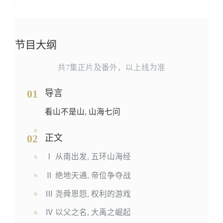
节目大纲
共7集正片及番外，以上线为准
01
导言
看山不是山, 山海七问
02
正文
Ⅰ 从南出发, 五环山海经
Ⅱ 绝地天通, 帝位争夺战
Ⅲ 尧舜恩怨, 权利的游戏
Ⅳ 以父之名, 大禹之崛起