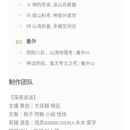
Ⅴ 神的传说, 涂山氏联姻
Ⅵ 南山科考, 神兽分类学
Ⅶ 山海折叠, 多维空间论
03
番外
阴阳八卦，山海地理考 | 番外01
神话终结，蚩尤夸父之死 | 番外02
制作团队
【深夜谈谈】
主播 策划｜方佳翮 相征
文案｜桃子 阿鲸 小阎 恬恬
剪辑 混音｜陆凯BBBBUDDHA 木木 昊宇