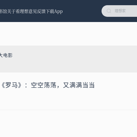
书馆
关于看理想
意见反馈
下载App
大电影
卡隆《罗马》：空空荡荡，又满满当当