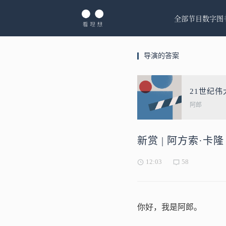
全部节目
数字图
导演的答案
21世纪伟
阿郎
新赏 | 阿方索·
12:03
58
你好，我是阿郎。