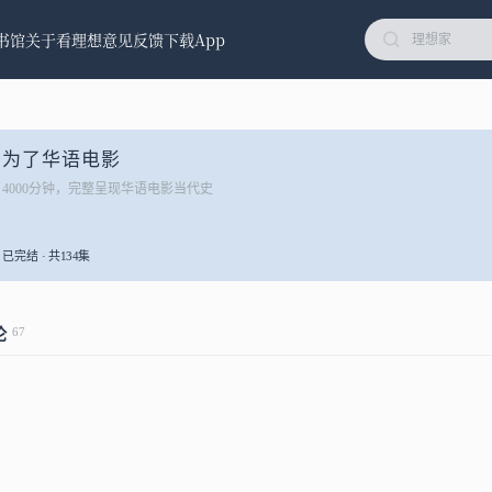
书馆
关于看理想
意见反馈
下载App
为了华语电影
4000分钟，完整呈现华语电影当代史
已完结 · 共134集
67
论