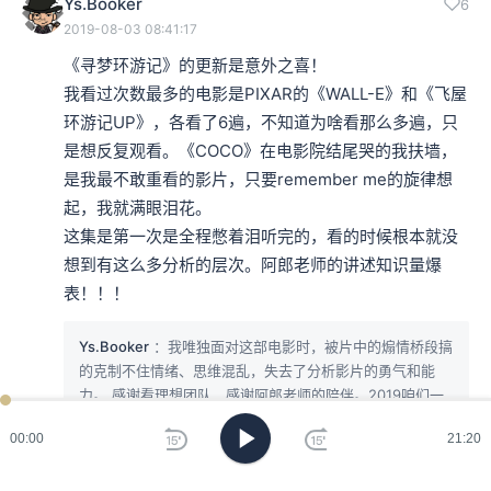
Ys.Booker
6
2019-08-03 08:41:17
《寻梦环游记》的更新是意外之喜！

我看过次数最多的电影是PIXAR的《WALL-E》和《飞屋
环游记UP》，各看了6遍，不知道为啥看那么多遍，只
是想反复观看。《COCO》在电影院结尾哭的我扶墙，
是我最不敢重看的影片，只要remember me的旋律想
起，我就满眼泪花。

这集是第一次是全程憋着泪听完的，看的时候根本就没
想到有这么多分析的层次。阿郎老师的讲述知识量爆
表！！！
Ys.Booker
：我唯独面对这部电影时，被片中的煽情桥段搞
的克制不住情绪、思维混乱，失去了分析影片的勇气和能
力。 感谢看理想团队，感谢阿郎老师的陪伴。2019咱们一
起走过
00:00
21:20