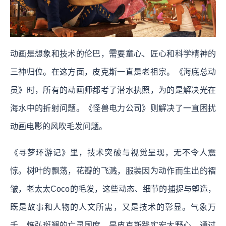
动画是想象和技术的伦巴，需要童心、匠心和科学精神的
三神归位。在这方面，皮克斯一直是老祖宗。《海底总动
员》时，所有的动画师都考了潜水执照，为的是解决光在
海水中的折射问题。《怪兽电力公司》则解决了一直困扰
动画电影的风吹毛发问题。
《寻梦环游记》里，技术突破与视觉呈现，无不令人震
惊。树叶的飘荡，花瓣的飞溅，服装因为动作而生出的褶
皱，老太太Coco的毛发，这些动态、细节的捕捉与塑造，
既是故事和人物的人文所需，又是技术的彰显。气象万
千、恢弘斑斓的亡灵国度，是皮克斯践实宏大野心，通过