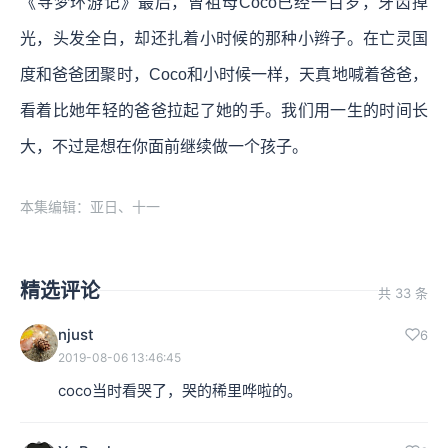
《寻梦环游记》最后，曾祖母Coco已经一百岁，牙齿掉
光，头发全白，却还扎着小时候的那种小辫子。在亡灵国
度和爸爸团聚时，Coco和小时候一样，天真地喊着爸爸，
看着比她年轻的爸爸拉起了她的手。我们用一生的时间长
大，不过是想在你面前继续做一个孩子。
本集编辑：亚日、十一
精选评论
共 33 条
njust
6
2019-08-06 13:46:45
coco当时看哭了，哭的稀里哗啦的。