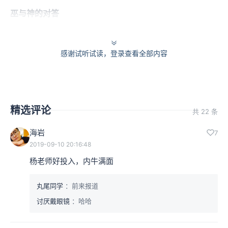
巫与神的对答
祭典当中会有不同的段落，而且会有不同的角色。比如说
感谢试听试读，登录查看全部内容
《湘君》这一首传统上就把它当作从头到尾都是这个巫所
唱的。如果用这种方式来讲的话，有一些地方就不容易解
释得通，或会解释得非常的明显。
精选评论
共 22 条
例如有一小段：“
驾飞龙兮北征，逭吾道西洞庭，薜荔柏兮
海岩
7
蕙绸
”。
2019-09-10 20:16:48
杨老师好投入，内牛满面
这是非常清楚在描述飞行的经验，好像一下飞到天上去。
这个飞行的经验，如果是由神巫唱出来的话就有点怪。
丸尾同学
：前来报道
讨厌戴眼镜
：哈哈
本集编辑：dy、西瓜