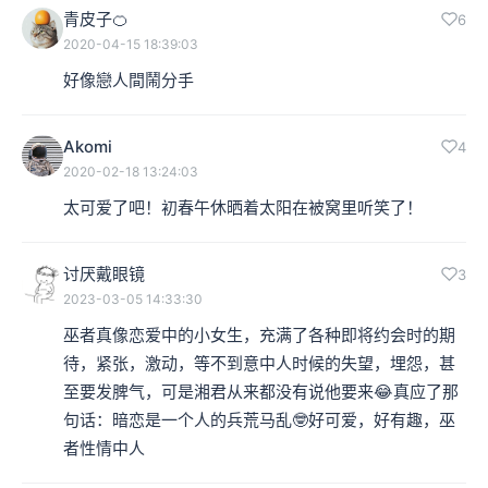
青皮子🍊
6
2020-04-15 18:39:03
好像戀人間鬧分手
Akomi
4
2020-02-18 13:24:03
太可爱了吧！初春午休晒着太阳在被窝里听笑了！
讨厌戴眼镜
3
2023-03-05 14:33:30
巫者真像恋爱中的小女生，充满了各种即将约会时的期
待，紧张，激动，等不到意中人时候的失望，埋怨，甚
至要发脾气，可是湘君从来都没有说他要来😂真应了那
句话：暗恋是一个人的兵荒马乱🤓好可爱，好有趣，巫
者性情中人