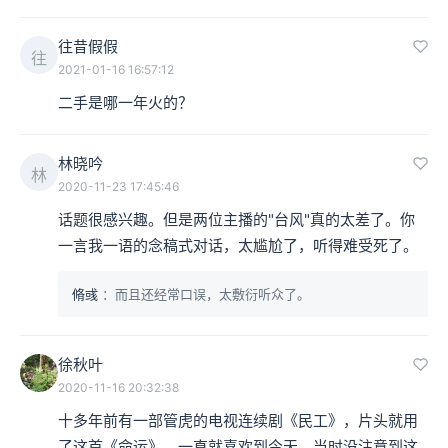
相征：他们写的第一首歌，就是后来收录在第一张唱片当
往昔假假
往
2021-01-16 16:57:12
中的那首著名的《采花》，我们不妨先听一下。
二手是哪一年火的？
林晓吟
林
2020-11-23 17:45:46
话题很感兴趣。但是两位主播的"台风"真的太差了。你
一言我一语的念稿式对话，太尴尬了，听得难受死了。
脩彧
：而且还经常口误，太敷衍听众了。
徐秋叶
2020-11-16 20:32:38
相征：《采花》这首歌其实是非常有趣的一个作品，它其
十多年前有一部管虎的电视连续剧《民工》，片头就用
实整体上看是一个小品，旋律也相对简单，但是主唱的嗓
了这首《命运》，一直就喜欢到今天，当时没注意到这