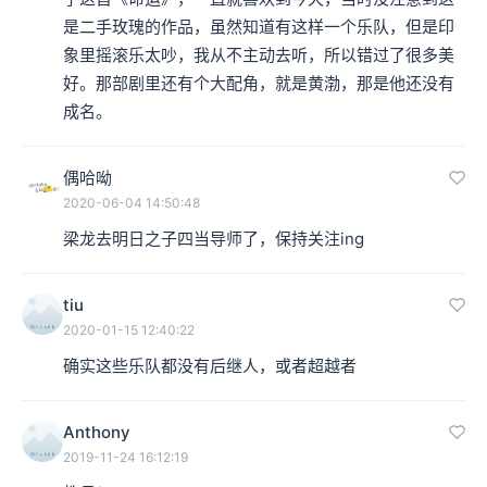
音在这里边是非常突出的，是非常优秀的一个唱腔。我们
是二手玫瑰的作品，虽然知道有这样一个乐队，但是印
象里摇滚乐太吵，我从不主动去听，所以错过了很多美
在后续二手玫瑰的各种各样的作品当中，都能够看到《采
好。那部剧里还有个大配角，就是黄渤，那是他还没有
花》这首歌它所奠定的一个基调。
成名。
郭小寒：还是一个东北二人转的底子。今天我们跟朋友聊
偶哈呦
天说，今天晚上要去录二手玫瑰的时候，老家在东北的朋
2020-06-04 14:50:48
友说，二手玫瑰这样的唱二人转连去洗浴中心的资格都没
梁龙去明日之子四当导师了，保持关注ing
有。它是把二人转这种东北特别喜闻乐见的形式，和摇滚
tiu
乐结合起来。
2020-01-15 12:40:22
确实这些乐队都没有后继人，或者超越者
相征：没错。
郭小寒：就是你也不能说是土洋结合……
Anthony
2019-11-24 16:12:19