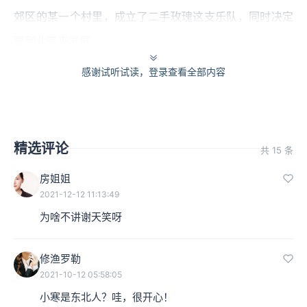
郊区的某一个村里，成立了二手玫瑰这支乐队，同时决定
要到北京来发展。
感谢试听试读，登录查看全部内容
精选评论
共 15 条
房姐姐
2021-12-12 11:13:49
为啥不讲谢天笑呀
修渔罗勒
1999年，于哈尔滨新华村正式成军
2021-10-12 05:58:05
小寒是东北人？哇，很开心！
1. 《采花》