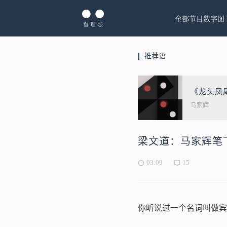
全部节目
数字图
推荐语
《龙头凤
马家辉
梁文道：马家辉笔
03:09
15
你听说过一个名词叫做宾