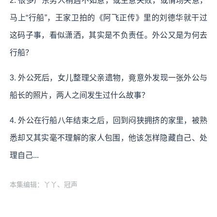
2. 很多广东男人稍遇不如意，或生意失败，或情场失意，
马上“行船”，王家卫拍的《阿飞正传》里的刘德华就干过
这码子事，看似潇洒，其实是不负责任。外公又是为何去
行船？
3. 外公死后，女儿整理父亲遗物，竟意外发现一张外公与
船长的照片，两人之间发生过什么故事？
4. 外公在行船八年结束之后，回到闷狭拥挤的家里，被熟
悉却又其实毫不理解的家人包围，他该怎样隐藏自己、处
理自己...
本集编辑：丫丫、冠声