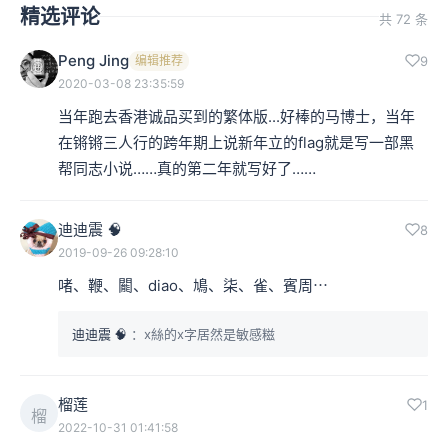
精选评论
共 72 条
Peng Jing
编辑推荐
9
2020-03-08 23:35:59
当年跑去香港诚品买到的繁体版...好棒的马博士，当年
在锵锵三人行的跨年期上说新年立的flag就是写一部黑
帮同志小说……真的第二年就写好了……
迪迪震 🧠
8
2019-09-26 09:28:10
啫、鞭、𨶙、diao、鳩、柒、雀、賓周⋯
迪迪震 🧠
：x絲的x字居然是敏感糍
榴莲
1
榴
2022-10-31 01:41:58