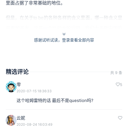
里面占据了非常基础的地位。
但是，在关于to be的各种各样的含义里面，哪一种含义显
得更加基本，这是一个比较大的问题。我们大多数中国的
学者在讨论与to be相关的问题的时候，首先想到的一个中
感谢试听试读，登录查看全部内容
文词，就是“存在”，认为存在这个词是to be的第一含义。
但是也有一部分的学者，他认为在所有的关于to be的意象
当中，“是”这个词的意象是具有比较大的优先性的。
精选评论
共 9 条
零
5
本集编辑：sy、朵夫
2020-07-15 18:36:33
这个哈姆雷特的话 最后不是question吗?
云妮
2020-08-24 16:03:49