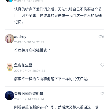
报》所衍生出去的其中的一个媒体。金庸在1955年时候，
2019-11-04 12:09:59
认真的听完了发刊词之后，无法说服自己不购买这个节
他的工作就是任职于《大公报》，不过他做的本来是国际
目。因为金庸，也许真的只是属于我们这一代人的特殊
版的编译。当《新晚报》创刊的时候，因为是一家新的报
记忆。
纸，所以需要有吸引读者的特别之处。讨论了半天，觉得
武侠小说会是一个好的工具，会是一个好的手段，要用武
audrey
6
2019-10-30 07:22:32
侠小说来拉拢读者，所以就先派了梁羽生上阵，来写武侠
看理想开启抢钱模式了
小说。
鱼皮花生豆
本集编辑：dy、天真
2025-07-04 20:04:44
解读不一样的金庸和他笔下不一样的武侠江湖。
普羅米修斯號船員
2025-02-14 12:44:24
刚看完重映版的花样年华，然后就又想来重温这一期