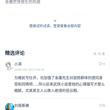
金庸武侠诞生的机缘
金庸除了写武侠小说之外，有另外一种重要的身份——他
是一个报人。而且，没有报业的那些经历，我们很难想象
感谢试听试读，登录查看全部内容
是不是还有今天这些精彩的金庸武侠。
金庸的第一部武侠小说出现在1955年，那是在当时香港的
精选评论
共 16 条
《新晚报》上连载的。那个时代在香港有左派跟右派的大
斗争，而斗争其中的一个重要的焦点，就是媒体，要争夺
小淇
11
2020-05-18 21:34:16
媒体上面言论上面的影响力。
为难民写社评，也加强了金庸先生对弱势群体的感同身
受和同情吧……所以后来武侠小说里他的心理描写才那么
当时左派媒体的龙头是《大公报》，在那样的一个左右大
细腻，尤其是主人公跌入绝境的低谷期。
斗争的环境底下，《大公报》就必须要扩张它的影响力，
所以就办了《新晚报》，所以《新晚报》等于是《大公
刘易斯横
8