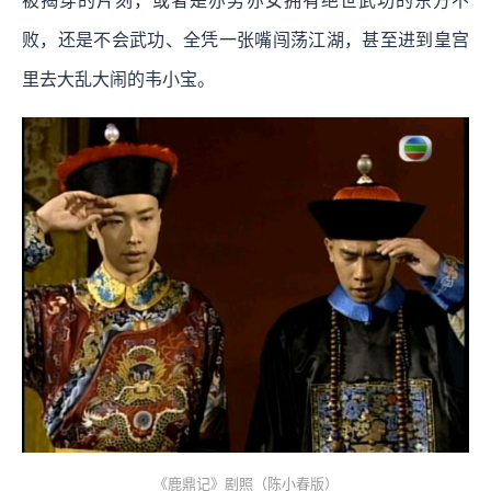
被揭穿的片刻，或者是亦男亦女拥有绝世武功的东方不
败，还是不会武功、全凭一张嘴闯荡江湖，甚至进到皇宫
里去大乱大闹的韦小宝。
《鹿鼎记》剧照（陈小春版）