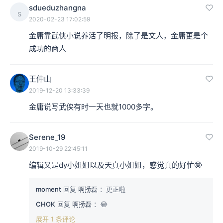
sdueduzhangna
s
2020-02-23 17:02:59
金庸靠武侠小说养活了明报，除了是文人，金庸更是个
成功的商人
王仲山
2019-12-20 13:33:39
金庸说写武侠有时一天也就1000多字。
Serene_19
2019-10-29 22:45:11
编辑又是dy小姐姐以及天真小姐姐，感觉真的好忙🤓
moment
回复
啊捞磊
：更正啦
CHOK
回复
啊捞磊
：😂
展开 1 条评论