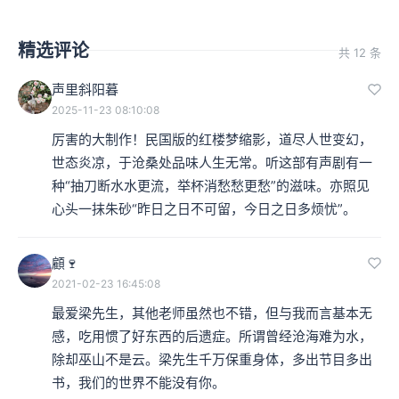
精选评论
共 12 条
声里斜阳暮
2025-11-23 08:10:08
厉害的大制作！民国版的红楼梦缩影，道尽人世变幻，
世态炎凉，于沧桑处品味人生无常。听这部有声剧有一
种“抽刀断水水更流，举杯消愁愁更愁”的滋味。亦照见
心头一抹朱砂“昨日之日不可留，今日之日多烦忧”。
顧🍷
2021-02-23 16:45:08
最爱梁先生，其他老师虽然也不错，但与我而言基本无
感，吃用惯了好东西的后遗症。所谓曾经沧海难为水，
除却巫山不是云。梁先生千万保重身体，多出节目多出
书，我们的世界不能没有你。