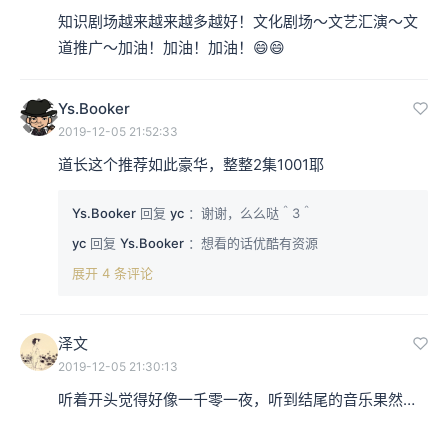
知识剧场越来越来越多越好！文化剧场～文艺汇演～文
道推广～加油！加油！加油！😄😄
Ys.Booker
2019-12-05 21:52:33
道长这个推荐如此豪华，整整2集1001耶
Ys.Booker
回复
yc
：谢谢，么么哒＾3＾
yc
回复
Ys.Booker
：想看的话优酷有资源
展开 4 条评论
泽文
2019-12-05 21:30:13
听着开头觉得好像一千零一夜，听到结尾的音乐果然…