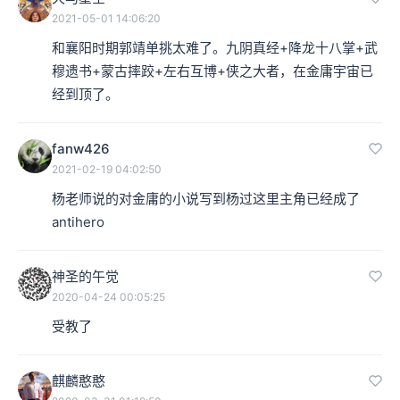
2021-05-01 14:06:20
和襄阳时期郭靖单挑太难了。九阴真经+降龙十八掌+武
穆遗书+蒙古摔跤+左右互博+侠之大者，在金庸宇宙已
经到顶了。
fanw426
2021-02-19 04:02:50
杨老师说的对金庸的小说写到杨过这里主角已经成了
antihero
神圣的午觉
2020-04-24 00:05:25
受教了
麒麟憨憨