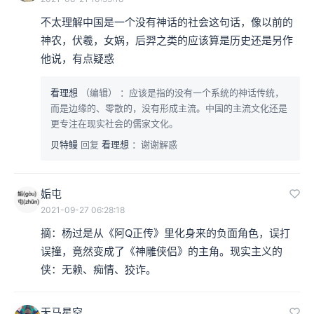
不太理解中国是一个没有神话的社会这句话，像以前的
神农，伏羲，女娲，后羿之类的应该算是历史还是另作
他说，有点疑惑
看理想
（编辑）
：应该是指的没有一个系统的神话传统，
而是边缘的、零散的，没有形成主流。中国的主流文化还是
更专注在现实社会的儒家文化。
贝特鳗
回复
看理想
：谢谢解惑
姤屯
2021-09-27 06:28:18
摘：杨过是从《阿Q正传》里化身来的负面角色，误打
误撞，竟然变成了《神雕侠侣》的主角。现实主义的
侠：无赖、痴情、狡诈。
天马星空