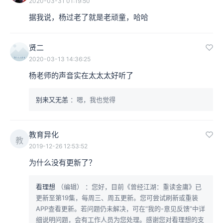
2020-03-31 01:19:50
据我说，杨过老了就是老顽童，哈哈
贤二
2020-03-13 14:36:25
杨老师的声音实在太太太好听了
别来又无恙
：嗯，我也觉得
教育异化
教
2019-12-26 12:53:52
为什么没有更新了？
看理想
（编辑）
：您好，目前《曾经江湖：重读金庸》已
更新至第19集，每周三、周五更新。您可尝试刷新或重装
APP查看更新。若问题仍未解决，可在“我的-意见反馈”中详
细说明问题，会有工作人员为您处理。感谢您对看理想的支