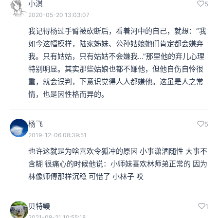
小淇
5
2020-05-20 13:03:07
上都是神人。同时他们身上都具备有不折不扣明确的公共
我记得杨过手臂被砍断后，看着河中的自己，就想：“我
性，四个字，我们会一再地听到，叫作“爱国爱民”。
如今这幅模样，陆家姊妹、公孙姑娘她们肯定都会嫌弃
我。只有姑姑，只有姑姑不会嫌我…”那里他的弃儿心理
本集编辑：dy、天真
特别明显。其实那些姑娘也都不嫌他，但他自伤自怜很
重，就会误判，下意识觉得人人都嫌他。这虽是人之常
情，也是因性格而异的。
杨飞
5
2019-12-06 08:39:51
也许这就是为啥喜欢令狐冲的原因 小事潇洒随性 大事不
含糊 很痛心的时候他说：小师妹喜欢林师弟正常的 因为
林像师傅那样沉稳 可惜了 小林子 哎 
贝特鳗
1
2021-08-21 10:55:18