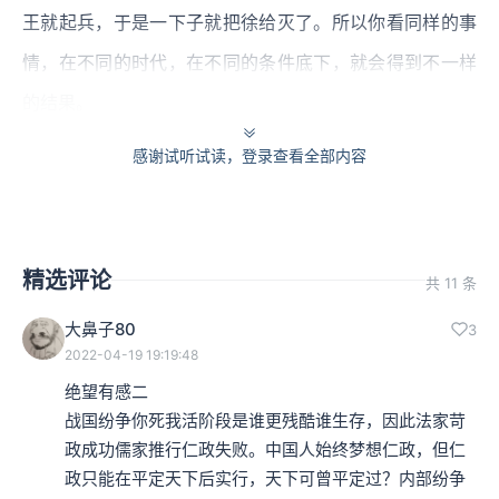
王就起兵，于是一下子就把徐给灭了。所以你看同样的事
情，在不同的时代，在不同的条件底下，就会得到不一样
的结果。
感谢试听试读，登录查看全部内容
“
故文王行仁义而王天下，偃王行仁义而丧其国，是仁义用
于古而不用于今也。
”所以就告诉你说，仁义可以用在那种
古老的时代，现在早就行不通了。“
世异则事异
”，这又是
精选评论
他的第一个关键的结论。时代改变了，事情就不一样了，
共 11 条
意思也就是要用不同的方式来处理。
大鼻子80
3
2022-04-19 19:19:48
接下来要导引出他的第二个结论，叫做“
世异则备变
”。
绝望有感二

战国纷争你死我活阶段是谁更残酷谁生存，因此法家苛
本集编辑：dy、西瓜
政成功儒家推行仁政失败。中国人始终梦想仁政，但仁
政只能在平定天下后实行，天下可曾平定过？内部纷争