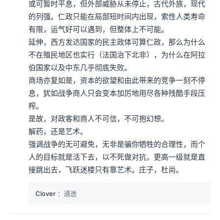
或可暂时平息，但外部威胁从未停止，古代外族，现代
的列强。仁政只能在局部短时间内出现，索性人类寿命
有限，运气好可以遇到，但整体上不可能。

延伸，西方发达国家的民主政体可算仁政，那么为什么
不在殖民地区也实行（法国治下北非），为什么在阿拉
伯国家以及中东几乎彻底失败。

商场亦复如是，资本的欲望和由此带来的竞争一刻不停
息，犹如战争商人只会变本加厉地用尽各种残酷手段压
榨。

是故，对政客和商人不可信，不可抱幻想。

解药，还是艺术。

强调战争的无可避免，无非是骗你牺牲的合理性，而个
人的目标就是活下去，以不死做对抗，更高一级就是直
接跳出去，飞跃迷楼只有靠艺术。庄子，杜尚。
Clover
：通透