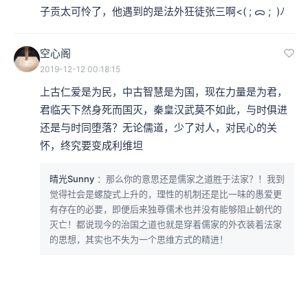
子贡太可怜了，他遇到的是法外狂徒张三啊<( ; ᯅ ;  )ﾉ
空心阁
2019-12-12 00:18:15
上古仁爱是为民，中古智慧是为国，现在力量是为君，
君临天下然身死而国灭，秦皇汉武莫不如此，与时俱进
还是与时同堕落？无论儒道，少了对人，对民心的关
怀，终究要变成利维坦
晴光Sunny
：那么你的意思还是儒家之道胜于法家？！我到
觉得社会是螺旋式上升的，理性的机制还是比一味的愚爱更
有存在的必要，即便后来独尊儒术也并没有能够阻止朝代的
灭亡！都说现今的治国之道也就是穿着儒家的外衣装着法家
的思想，其实也不失为一个思维方式的精进！