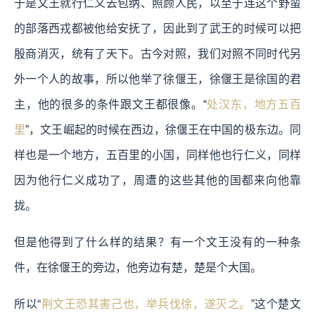
于是文王就行仁义去包纳、照顾人民，以至于连这个野蛮
的部落西戎都被他给安抚了，因此到了武王的时候可以把
殷商消灭，统有了天下。古今对照，我们对照不同时代另
外一个人的故事，所以他举了徐偃王，徐偃王是徐国的君
主，他的很多的条件跟文王都很像。“
处汉东，地方五百
里
”，文王崛起的时候在西边，徐偃王在中国的极东边。同
样也是一个地方，五百里的小国，同样他也行仁义，同样
因为他行仁义成功了，周遭的这些其他的国都来向他靠
拢。
但是他得到了什么样的结果？有一个文王没有的一种条
件，在徐偃王的旁边，他旁边有楚，楚是个大国。
所以“
荆文王恐其害己也，举兵伐徐，遂灭之。
”这个楚文