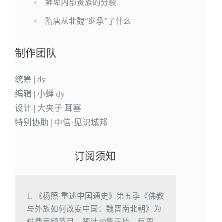
鲜卑内部贵族的分裂
隋唐从北魏“继承”了什么
制作团队
统筹 | dy
编辑 | 小蝉 dy
设计 | 大夹子 耳塞
特别协助 | 中信·见识城邦
订阅须知
1. 《杨照·重述中国通史》第五季《佛教
与外族如何改变中国：魏晋南北朝》为
付费音频节目，预计40集正片，每周