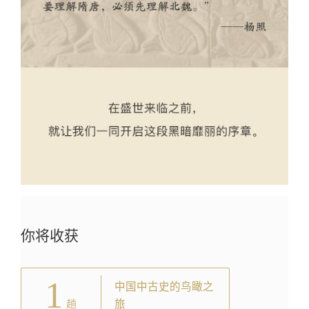
你将收获
1
中国中古史的鸟瞰之
旅
趟