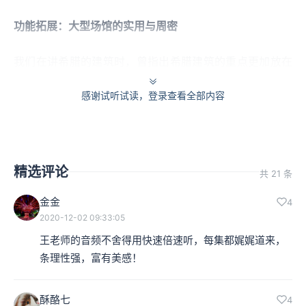
功能拓展：大型场馆的实用与周密
我们在讲希腊的建筑时，曾指出希腊建筑的重点更加放在
美的方面，而非实用性的方面。而罗马建筑呢，重点则在
感谢试听试读，登录查看全部内容
实用的方面了，这构成了罗马建筑的主要特点。
罗马的建筑类型很多，各式各样。有罗马万神殿、太阳神
精选评论
庙等宗教建筑，也有皇宫、剧场、斗兽场、浴场等公共建
共 21 条
筑，还有广场、大会堂等等。
金金
4
2020-12-02 09:33:05
罗马建筑特别注意与功能结合，而且结合得几乎完美。例
王老师的音频不舍得用快速倍速听，每集都娓娓道来，
如，罗马帝国各地的大型剧场，观众席平面呈半圆形，逐
条理性强，富有美感！
排升起，以纵过道为主，横过道为辅。 观众按票号从不同
酥酪七
4
入口，楼梯到达各区座位， 人流不交叉，聚散方便。