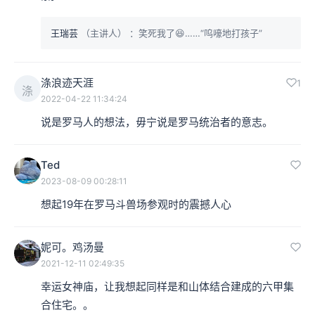
王瑞芸
（主讲人）
：笑死我了😆……“呜嚎地打孩子”
涤浪迹天涯
1
涤
2022-04-22 11:34:24
说是罗马人的想法，毋宁说是罗马统治者的意志。
Ted
2023-08-09 00:28:11
想起19年在罗马斗兽场参观时的震撼人心
妮可。鸡汤曼
2021-12-11 02:49:35
幸运女神庙，让我想起同样是和山体结合建成的六甲集
合住宅。。