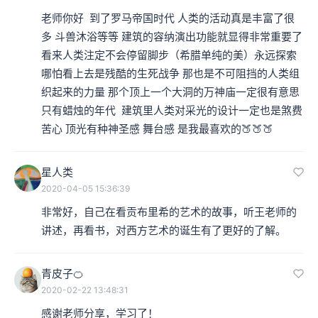
老师你好  到了罗马帝国时代 人类的活动真是丰富了很
多 斗兽沐浴等等 建筑的容纳演出功能就显得非常重要了 
看来人类注定不会停留脚步（希腊单纯的美）永远探索 
哪怕看上去是残酷的生死战争 那也是不可阻挡的人类组
织起来的力量 那个顶上一个大洞的万神庙一定很有意思 
只有蜡烛的年代  建筑里人类对采光的设计一定也是煞费
苦心 顶光有种神圣感 舞台感 是我最喜欢的🍑🍑🍑
星人类
2020-04-05 15:36:39
非常好，自己在看贡布里希的艺术的故事，听王老师的
讲述，再看书，对西方艺术的诞生有了更好的了解。
青皮子🍊
2020-02-22 13:48:31
感谢老师分享，学习了！