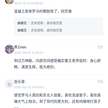
2019-12-15 06:59:30
混凝土原来罗马时期就有了，好厉害
蝴蝶花
：还有瓷砖，真的很厉害
蝴蝶花
：还有瓷砖，真的很厉害
霁Zmm
2
2020-09-01 21:24:47
到过万神殿，内部空间感受确实像王老师说的：身心舒
畅，满室生辉，极为奇妙。
古罗马大型剧场
张乐章
2
张
2020-02-22 14:42:07
本集编辑：hyl、excting
感觉罗马人真的和东北人挺象，喜欢泡澡堂子，喜欢高
端大气上档次。到了现代的意大利，还有呜嚎地打孩子
~~