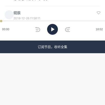
砚辰
2019-12-26 11:58:11
ken
已过
期
这期的罗马帝国，现实创造力太令人震撼了。
00:00
18:02
刷
蝴蝶花
新
2019-12-15 19:19:26
订阅节目，收听全集
啊啊啊啊，坐等周二了！！
lua
2019-12-15 18:21:39
听完就感受到满心欢喜。音频我喜欢，配乐喜欢，插图
和文稿我也喜欢。说实话，我是想了解意大利文艺复
兴，等不到陈丹青老师的局部第三季，才买了这套节
目。没想到，它简直是个巨大惊喜。