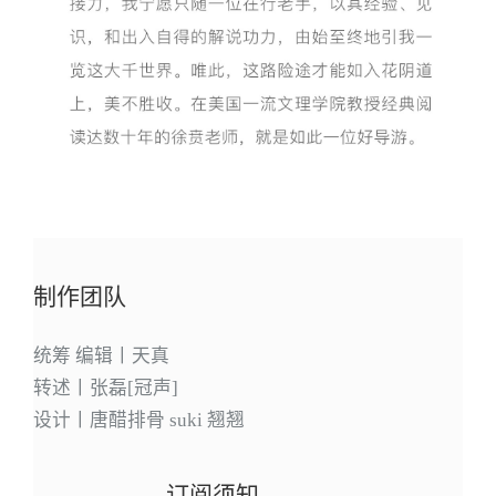
制作团队
统筹 编辑丨天真
转述丨张磊[冠声]
设计丨唐醋排骨 suki 翘翘
订阅须知