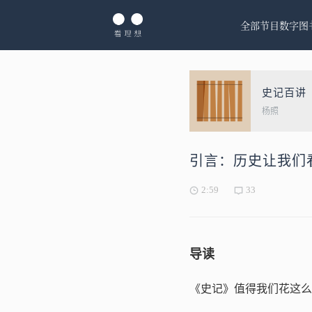
全部节目
数字图
史记百讲
杨照
引言：历史让我们
2:59
33
导读
《史记》值得我们花这么