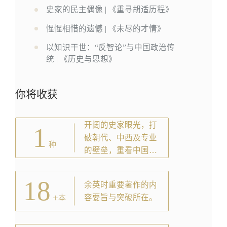
史家的民主偶像 | 《重寻胡适历程》
惺惺相惜的遗憾 | 《未尽的才情》
以知识干世：“反智论”与中国政治传
统 | 《历史与思想》
你将收获
开阔的史家眼光，打
1
破朝代、中西及专业
种
的壁垒，重看中国文
化与历史。
18
余英时重要著作的内
+
容要旨与突破所在。
本