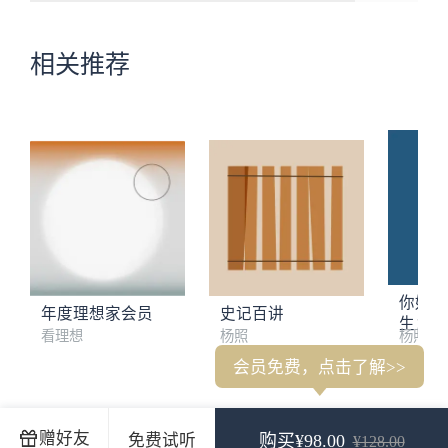
相关推荐
你好，
年度理想家会员
史记百讲
生：资
看理想
杨照
杨照
造的世
会员免费，点击了解>>
葛兆光：一个历史学家何以不朽？
梁文道：中国文化碰到现代
赠好友
免费试听
购买¥98.00
¥128.00