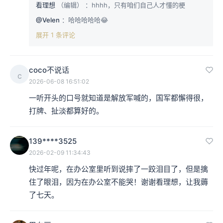
看理想
（编辑）
：hhhh，只有咱们自己人才懂的梗
@Velen
：哈哈哈哈哈😂
展开 1 条评论
coco不说话
c
2026-06-08 16:51:02
一听开头的口号就知道是解放军喊的，国军都懈得很，
打牌、扯淡都算好的。
139****3525
2026-02-09 11:34:43
快过年呢，在办公室里听到说摔了一跤泪目了，但是擒
住了眼泪，因为在办公室不能哭！谢谢看理想，让我薅
了七天。