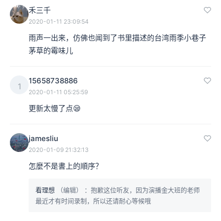
禾三千
2020-01-11 23:09:54
雨声一出来，仿佛也闻到了书里描述的台湾雨季小巷子
茅草的霉味儿
15658738886
1
2020-01-11 05:25:59
更新太慢了点😪
jamesliu
2020-01-09 21:32:13
怎麼不是書上的順序？
看理想
（编辑）
：抱歉这位听友，因为演播金大班的老师
最近才有时间录制，所以还请耐心等候哦