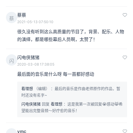
蔡蔡
蔡
2021-05-13 07:50:10
很久没有听到这么高质量的节目了，背景、配乐、人物
的演绎，都是哪些幕后人员啊，太赞了！
闪电侠猪猪
闪
2020-03-08 17:38:05
最后面的音乐是什么呀 每一首都好感动
看理想
（编辑）
：最后的音乐是作曲老师原作的作品，暂
时还没有名字~
闪电侠猪猪
回复
看理想
：这是我第一次被回复😭感动😹希
望能出完整音频～好疗愈的音乐！
ymc