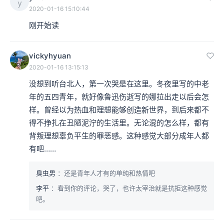
y
2020-01-16 15:10:44
刚开始读
vickyhyuan
2020-01-16 13:15:13
没想到听台北人，第一次哭是在这里。冬夜里写的中老
年的五四青年，就好像鲁迅伤逝写的娜拉出走以后会怎
样。曾经以为热血和理想能够创造新世界，到后来都不
得不挣扎在丑陋泥泞的生活里。无论混的怎么样，都有
背叛理想辜负平生的罪恶感。这种感觉大部分成年人都
有吧……
臭虫男
：还是青年人才有的单纯和热情吧
李平
：看到你的评论，哭了，也许太宰治就是抗拒这种感觉
吧。