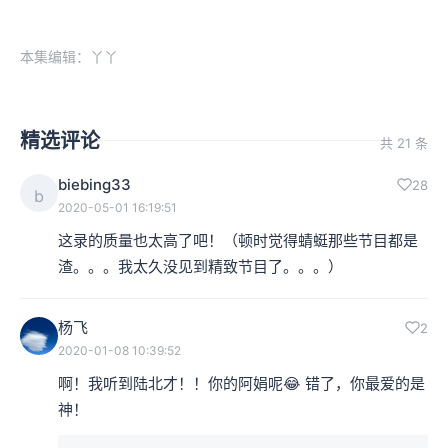
本集编辑：丫丫
精选评论
共 21 条
biebing33
28
b
2020-05-01 16:19:51
这录的质量也太高了吧！（顿时觉得蜻蜓那些节目都是
渣。。。我太久没见到精致节目了。。。）
杨飞
2
2020-01-08 10:39:52
啊！我听到陆北才！！你的阿娟呢😂 错了，你最爱的是
神！