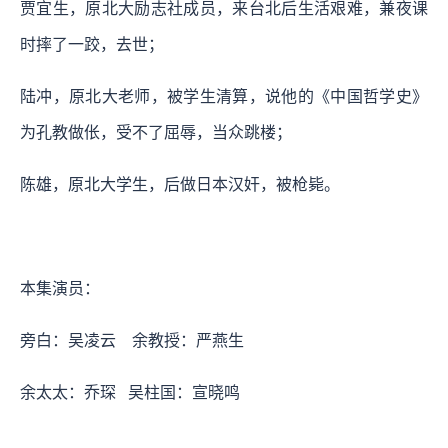
贾宜生，原北大励志社成员，来台北后生活艰难，兼夜课
时摔了一跤，去世；
陆冲，原北大老师，被学生清算，说他的《中国哲学史》
为孔教做伥，受不了屈辱，当众跳楼；
陈雄，原北大学生，后做日本汉奸，被枪毙。
本集演员：
旁白：吴凌云 余教授：严燕生
余太太：乔琛 吴柱国：宣晓鸣