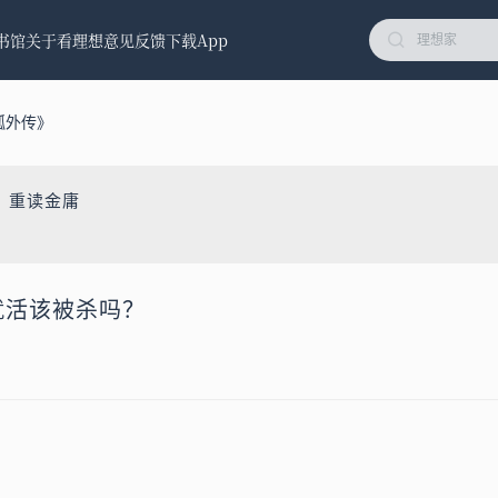
书馆
关于看理想
意见反馈
下载App
狐外传》
：重读金庸
，就活该被杀吗？