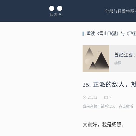
全部节目
数字图
重读《雪山飞狐》与《飞
曾经江湖
杨照
25. 正派的敌人
21:12
7
当前音频可试听120s，点击收听
大家好，我是杨照。