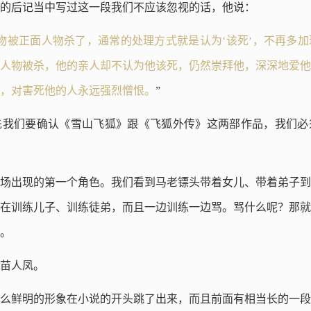
的后记当中写过这一段我们不应该忽视的话，他说：
物被正面人物杀了，通常的处理方式就是认为‘该死
，不再多加
’
人物被杀，他的亲人却不认为他该死，仍然崇拜他，深深地爱他
，对害死他的人永远强烈憎恨。
”
先我们要确认《雪山飞狐》跟《飞狐外传》这两部作品，我们必
场出现的第一个角色。我们看到马老镖头带着女儿、带着弟子到
在训练儿子、训练徒弟，而且一边训练一边骂。骂什么呢？那就
。
苗人凤。
么鲜明的形象在小说的开头跳了出来，而且前面有相当长的一段